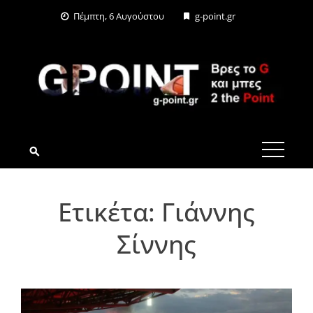
Skip
Πέμπτη, 6 Αυγούστου
g-point.gr
to
content
G-POINT.GR
Ετικέτα:
Γιάννης
Σίννης