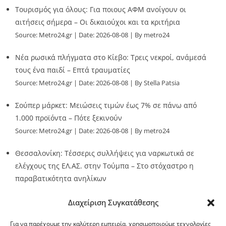
Τουρισμός για όλους: Για ποιους ΑΦΜ ανοίγουν οι
αιτήσεις σήμερα – Οι δικαιούχοι και τα κριτήρια
Source:
Metro24.gr
Date: 2026-08-08
By metro24
Νέα ρωσικά πλήγματα στο Κίεβο: Τρεις νεκροί, ανάμεσά
τους ένα παιδί – Επτά τραυματίες
Source:
Metro24.gr
Date: 2026-08-08
By Stella Patsia
Σούπερ μάρκετ: Μειώσεις τιμών έως 7% σε πάνω από
1.000 προϊόντα – Πότε ξεκινούν
Source:
Metro24.gr
Date: 2026-08-08
By metro24
Θεσσαλονίκη: Τέσσερις συλλήψεις για ναρκωτικά σε
ελέγχους της ΕΛ.ΑΣ. στην Τούμπα – Στο στόχαστρο η
παραβατικότητα ανηλίκων
Source:
Metro24.gr
Date: 2026-08-08
By metro24
Διαχείριση Συγκατάθεσης
Για να παρέχουμε την καλύτερη εμπειρία, χρησιμοποιούμε τεχνολογίες