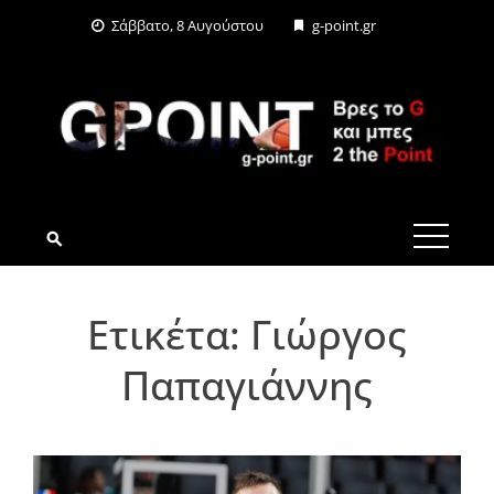
Skip
Σάββατο, 8 Αυγούστου
g-point.gr
to
content
G-POINT.GR
Ετικέτα:
Γιώργος
Παπαγιάννης