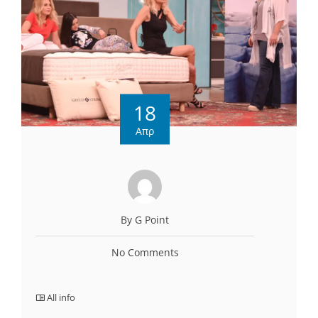
18
Απρ
By G Point
No Comments
All info