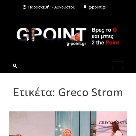
Skip
Παρασκευή, 7 Αυγούστου
g-point.gr
to
content
G-POINT.GR
Ετικέτα:
Greco Strom