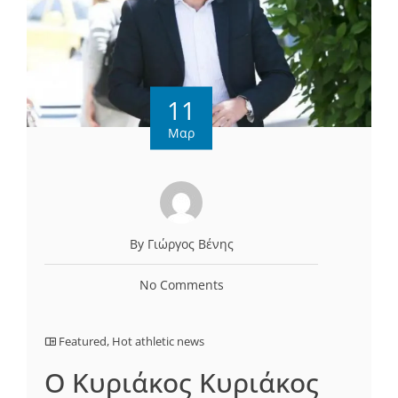
11
Μαρ
By Γιώργος Βένης
No Comments
Featured
,
Hot athletic news
Ο Κυριάκος Κυριάκος