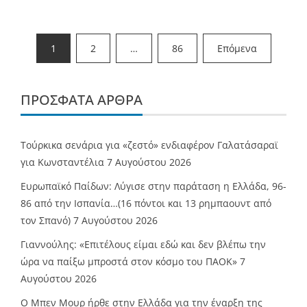
Σελιδοποίηση
1
2
…
86
Επόμενα
άρθρων
ΠΡΌΣΦΑΤΑ ΆΡΘΡΑ
Τούρκικα σενάρια για «ζεστό» ενδιαφέρον Γαλατάσαραϊ
για Κωνσταντέλια
7 Αυγούστου 2026
Ευρωπαϊκό Παίδων: Λύγισε στην παράταση η Ελλάδα, 96-
86 από την Ισπανία…(16 πόντοι και 13 ρημπαουντ από
τον Σπανό)
7 Αυγούστου 2026
Γιαννούλης: «Επιτέλους είμαι εδώ και δεν βλέπω την
ώρα να παίξω μπροστά στον κόσμο του ΠΑΟΚ»
7
Αυγούστου 2026
O Mπεν Μουρ ήρθε στην Ελλάδα για την έναρξη της