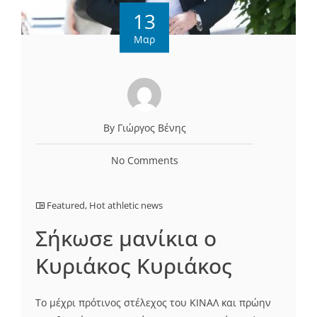
13
Μαρ
By Γιώργος Βένης
No Comments
Featured
,
Hot athletic news
Σήκωσε μανίκια ο
Κυριάκος Κυριάκος
Το μέχρι πρότινος στέλεχος του ΚΙΝΑΛ και πρώην