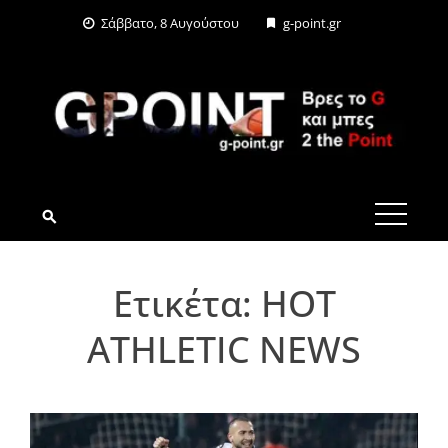
Skip
Σάββατο, 8 Αυγούστου
g-point.gr
to
content
G-POINT.GR
Ετικέτα:
HOT
ATHLETIC NEWS