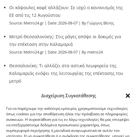
Οι κάψουλες καφέ αλλάζουν: Σε ισχύ ο κανονισμός της
ΕΕ από τις 12 Αυγούστου
Source:
Metro24.gr
Date: 2026-08-07
By Γιώργος Βένης
Μετρό Θεσσαλονίκης: Στις ράγες απόψε οι δοκιμές για
την επέκταση στην Καλαμαριά
Source:
Metro24.gr
Date: 2026-08-07
By metro24
Θεσσαλονίκη: Τι αλλάζει στα αστικά λεωφορεία της
Καλαμαριάς ενόψει της λειτουργίας της επέκτασης του
μετρό
Source:
Metro24.gr
Date: 2026-08-07
By metro24
Διαχείριση Συγκατάθεσης
Για να παρέχουμε την καλύτερη εμπειρία, χρησιμοποιούμε τεχνολογίες
όπως cookies για την αποθήκευση ή/και την πρόσβαση σε πληροφορίες
συσκευών. Η συγκατάθεση για τις εν λόγω τεχνολογίες θα μας επιτρέψει
να επεξεργαστούμε δεδομένα προσωπικού χαρακτήρα, όπως
G-point.gr
συμπεριφορά περιήγησης ή μοναδικά αναγνωριστικά σε αυτόν τον
ιστότοπο. Η μη συγκατάθεση ή η ανάκληση της συγκατάθεσης, μπορεί να