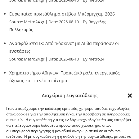
Source:
Metro24.gr
Date: 2026-08-10
By metro24
Ευρωπαϊκό πρωτάθλημα στίβου Μπέρμιγχαμ 2026
Source:
Metro24.gr
Date: 2026-08-10
By Βαγγέλης
Παλληκαράς
Ανασφάλιστα ΙΧ: Από “κόσκινο” με AI θα περάσουν οι
ενστάσεις
Source:
Metro24.gr
Date: 2026-08-10
By metro24
Χρηματιστήριο Αθηνών: Τραπεζικό ράλι, ενεργειακός
άξονας και το νέο στοίχημα
Source:
Metro24.gr
Date: 2026-08-10
By metro24
Διαχείριση Συγκατάθεσης
Για να παρέχουμε την καλύτερη εμπειρία, χρησιμοποιούμε τεχνολογίες
όπως cookies για την αποθήκευση ή/και την πρόσβαση σε πληροφορίες
συσκευών. Η συγκατάθεση για τις εν λόγω τεχνολογίες θα μας επιτρέψει
να επεξεργαστούμε δεδομένα προσωπικού χαρακτήρα, όπως
G-point.gr
συμπεριφορά περιήγησης ή μοναδικά αναγνωριστικά σε αυτόν τον
ιστότοπο. Η μη συγκατάθεση ή η ανάκληση της συγκατάθεσης, μπορεί να