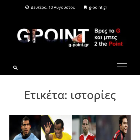
Skip
Δευτέρα, 10 Αυγούστου
g-point.gr
to
content
G-POINT.GR
Ετικέτα:
ιστορίες