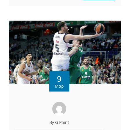
9
Μαρ
By G Point