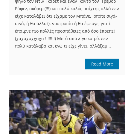
ψηλό τον Ντιν Γκάρετ και έναν κοντό τον Τρέβορ
Ράφιν, σκόρερ (!!!) και πολύ καλός παίχτης αλλά δεν
είχε καταλάβει ότι είχαμε τον Μπάνε, οπότε σιγά-
σιγά, ή θα άλλαζε νοοτροπία ή θα έφευγε, γιατί
έπαιρνε πιο πολλές προσπάθειες από όσο έπρεπε!
(χαχαχαχχαχα !!!!!!!!) Μετά από λίγο καιρό, δεν
πολύ κατάλαβα και εγώ τι είχε γίνει, αλλάξαμ...
Read More