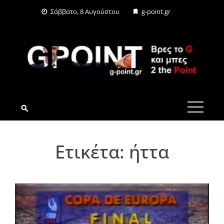
Skip
Σάββατο, 8 Αυγούστου
g-point.gr
to
content
G-POINT.GR
Ετικέτα:
ήττα