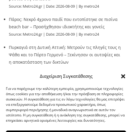
Source:
Metro24.gr
Date: 2026-08-09
By metro24
Πάρος: Νεκρό 4χρονο παιδί που εντοπίστηκε σε πισίνα
beach bar – Προσήχθησαν ιδιοκτήτης και γονείς
Source:
Metro24.gr
Date: 2026-08-09
By metro24
Πυρκαγιά στη Δυτική Αττική: Μετρούν τις πληγές τους η
Ψάθα και το Πόρτο Γερμενό – Ξεκίνησαν οι αυτοψίες και
η αποκατάσταση των δικτύων
Source:
Metro24.gr
Date: 2026-08-08
By metro24
Διαχείριση Συγκατάθεσης
Για να παρέχουμε την καλύτερη εμπειρία, χρησιμοποιούμε τεχνολογίες
όπως cookies για την αποθήκευση ή/και την πρόσβαση σε πληροφορίες
συσκευών. Η συγκατάθεση για τις εν λόγω τεχνολογίες θα μας επιτρέψει
να επεξεργαστούμε δεδομένα προσωπικού χαρακτήρα, όπως
G-point.gr
συμπεριφορά περιήγησης ή μοναδικά αναγνωριστικά σε αυτόν τον
ιστότοπο. Η μη συγκατάθεση ή η ανάκληση της συγκατάθεσης, μπορεί να
επηρεάσει αρνητικά ορισμένες λειτουργίες και δυνατότητες.