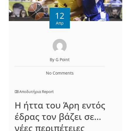
12
Απρ
By G Point
No Comments
Αποδυτήρια Report
Η ήττα του Άρη εντός
έδρας τον βάζει σε…
νέες περιπέτειες