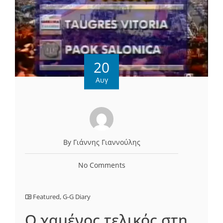
20
Αυγ
By Γιάννης Γιαννούλης
No Comments
Featured
,
G-G Diary
O χαμένος τελικός στη