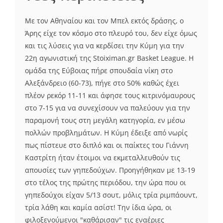
Με τον Αθηναίου και τον Μπελ εκτός δράσης, ο
Άρης είχε τον κόσμο στο πλευρό του, δεν είχε όμως
και τις λύσεις για να κερδίσει την Κύμη για την
22η αγωνιστική της Stoiximan.gr Basket League. Η
ομάδα της Εύβοιας πήρε σπουδαία νίκη στο
Αλεξάνδρειο (60-73), πήγε στο 50% καθώς έχει
πλέον ρεκόρ 11-11 και άφησε τους κιτρινόμαυρους
στο 7-15 για να συνεχίσουν να παλεύουν για την
παραμονή τους στη μεγάλη κατηγορία, εν μέσω
πολλών προβλημάτων. Η Κύμη έδειξε από νωρίς
πως πίστευε στο διπλό και οι παίκτες του Γιάννη
Καστρίτη ήταν έτοιμοι να εκμεταλλευθούν τις
απουσίες των γηπεδούχων. Προηγήθηκαν με 13-19
στο τέλος της πρώτης περιόδου, την ώρα που οι
γηπεδούχοι είχαν 5/13 σουτ, μόλις τρία ριμπάουντ,
τρία λάθη και καμία ασίστ! Την ίδια ώρα, οι
φιλοξενούμενοι "καθάρισαν" τις εναέριες