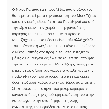
Ο Νίκος Παππάς είχε προβλέψει πως ο ρόλος του
θα περιοριστεί μετά την απόκτηση του Μάικ Τζέιμς
και στην εκτός έδρας ήττα του Παναθηναϊκού από
την Χίμκι έκανε την χειρότερη εμφάνισή της
καριέρας του στην EuroLeague. "Γύρισε ο
Μουτζαχεντίν... Θα πέσει πείνα πάλι αλλά χαλάλι
του..." έγραφε η λεζάντα στην εικόνα που ανέβασε
ο Νίκος Παππάς στο προφίλ του στο Instagram
μόλις ο Παναθηναϊκός έκλεισε και επισημοποίησε
την συμφωνία του με τον Μάικ Τζέιμς. Λίγες μόνο
μέρες μετά, ο Έλληνας γκαρντ δικαιώθηκε για την
πρόβλεψή του (που σίγουρα περιείχε και αρκετή
δόση χιούμορ), καθώς στο εκτός έδρας ματς με την
Χίμκι ισοφάρισε το αρνητικό ρεκόρ καριέρας του,
κάνοντας όμως την χειρότερη εμφάνισή του στην
EuroLeague. Στην αναμέτρηση της 23ης
αγωνιστικής της περιόδου 2017/18, ο Παππάς