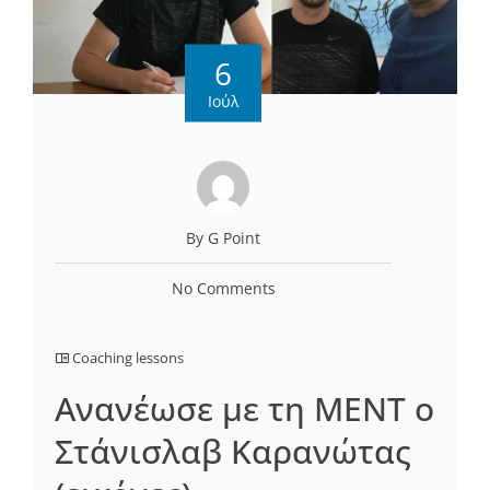
6
Ιούλ
By G Point
No Comments
Coaching lessons
Ανανέωσε με τη ΜΕΝΤ ο
Στάνισλαβ Καρανώτας