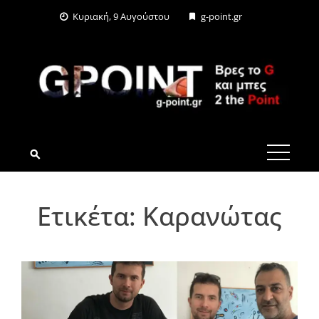
Skip
Κυριακή, 9 Αυγούστου
g-point.gr
to
content
G-POINT.GR
Ετικέτα:
Καρανώτας