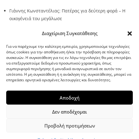
Γιάννης Κωνσταντέλιας: Πατέρας για δεύτερη φορά – Η
οικογένειά του μεγάλωσε
Source:
Metro24.gr
Date: 2026-08-09
By metro24
Διαχείριση Συγκατάθεσης
Για να παρέχουμε την καλύτερη εμπειρία, χρησιμοποιούμε τεχνολογίες
όπως cookies για την αποθήκευση ή/και την πρόσβαση σε πληροφορίες
συσκευών. Η συγκατάθεση για τις εν λόγω τεχνολογίες θα μας επιτρέψει
να επεξεργαστούμε δεδομένα προσωπικού χαρακτήρα, όπως
G-point.gr
συμπεριφορά περιήγησης ή μοναδικά αναγνωριστικά σε αυτόν τον
ιστότοπο. Η μη συγκατάθεση ή η ανάκληση της συγκατάθεσης, μπορεί να
επηρεάσει αρνητικά ορισμένες λειτουργίες και δυνατότητες.
Αποδοχή
Δεν αποδέχομαι
Προβολή προτιμήσεων
WordPress Theme
|
Viral News
by HashThemes