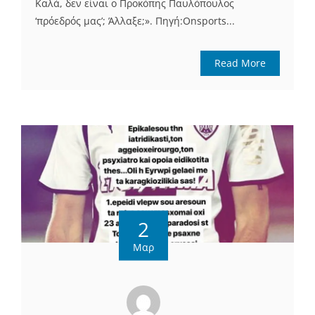
Καλά, δεν είναι ο Προκόπης Παυλόπουλος
‘πρόεδρός μας’; Άλλαξε;». Πηγή:Onsports...
Read More
2
Μαρ