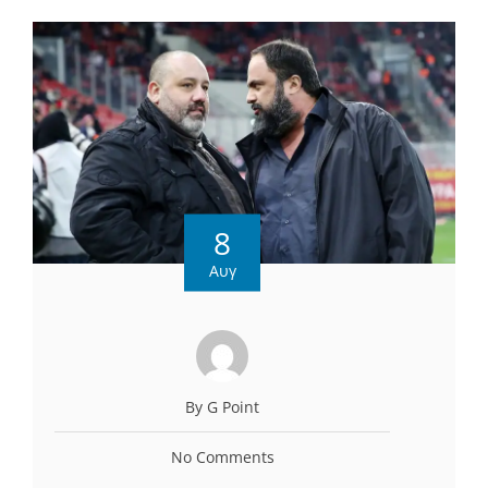
8
Αυγ
By G Point
No Comments