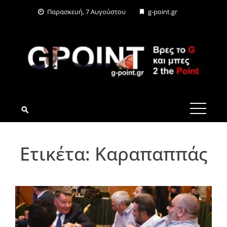
Skip
Παρασκευή, 7 Αυγούστου
g-point.gr
to
content
G-POINT.GR
Ετικέτα:
Καραπαππάς