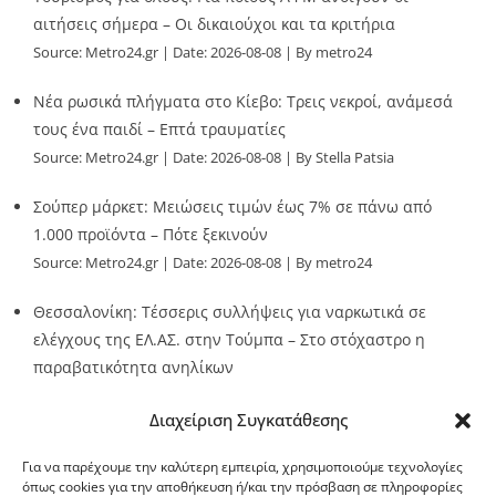
αιτήσεις σήμερα – Οι δικαιούχοι και τα κριτήρια
Source:
Metro24.gr
Date: 2026-08-08
By metro24
Νέα ρωσικά πλήγματα στο Κίεβο: Τρεις νεκροί, ανάμεσά
τους ένα παιδί – Επτά τραυματίες
Source:
Metro24.gr
Date: 2026-08-08
By Stella Patsia
Σούπερ μάρκετ: Μειώσεις τιμών έως 7% σε πάνω από
1.000 προϊόντα – Πότε ξεκινούν
Source:
Metro24.gr
Date: 2026-08-08
By metro24
Θεσσαλονίκη: Τέσσερις συλλήψεις για ναρκωτικά σε
ελέγχους της ΕΛ.ΑΣ. στην Τούμπα – Στο στόχαστρο η
παραβατικότητα ανηλίκων
Source:
Metro24.gr
Date: 2026-08-08
By metro24
Διαχείριση Συγκατάθεσης
Για να παρέχουμε την καλύτερη εμπειρία, χρησιμοποιούμε τεχνολογίες
όπως cookies για την αποθήκευση ή/και την πρόσβαση σε πληροφορίες