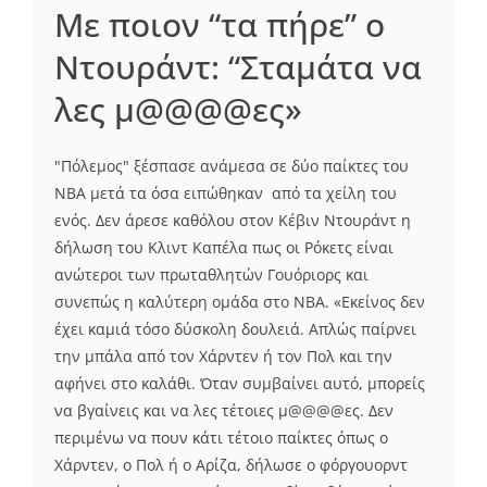
Mε ποιον “τα πήρε” ο
Ντουράντ: “Σταμάτα να
λες μ@@@@ες»
"Πόλεμος" ξέσπασε ανάμεσα σε δύο παίκτες του
NBA μετά τα όσα ειπώθηκαν από τα χείλη του
ενός. Δεν άρεσε καθόλου στον Κέβιν Ντουράντ η
δήλωση του Κλιντ Καπέλα πως οι Ρόκετς είναι
ανώτεροι των πρωταθλητών Γουόριορς και
συνεπώς η καλύτερη ομάδα στο ΝΒΑ. «Εκείνος δεν
έχει καμιά τόσο δύσκολη δουλειά. Απλώς παίρνει
την μπάλα από τον Χάρντεν ή τον Πολ και την
αφήνει στο καλάθι. Όταν συμβαίνει αυτό, μπορείς
να βγαίνεις και να λες τέτοιες μ@@@@ες. Δεν
περιμένω να πουν κάτι τέτοιο παίκτες όπως ο
Χάρντεν, ο Πολ ή ο Αρίζα, δήλωσε ο φόργουορντ