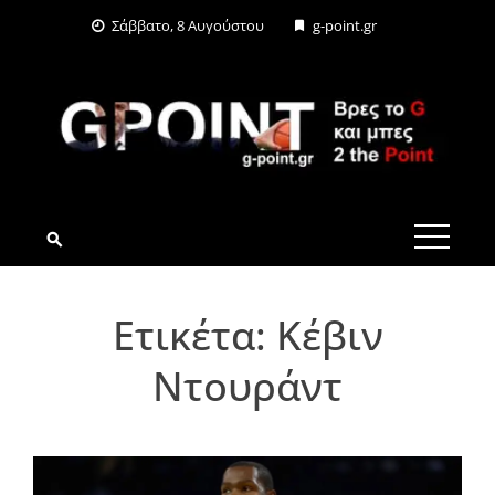
Skip
Σάββατο, 8 Αυγούστου
g-point.gr
to
content
G-POINT.GR
Ετικέτα:
Κέβιν
Ντουράντ