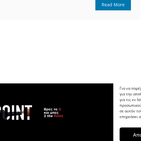
Read More
Για να παρέ
για την απ
για τις εν 
προσωπικού
σε αυτόν το
επηρεάσει α
Απ