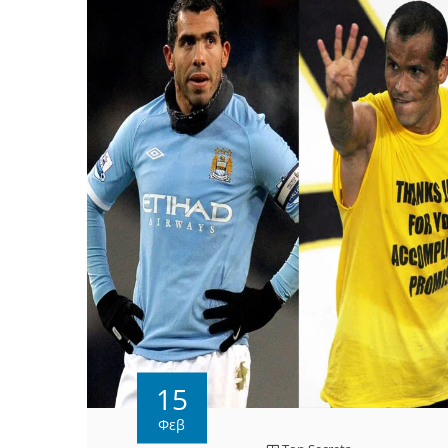
15
Φεβ