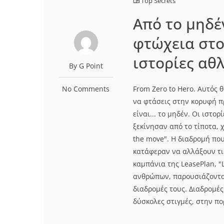
Top Secrets
Από το μηδέ
φτώχεια στο
ιστορίες αθ
By G Point
No Comments
From Zero to Hero. Αυτός θ
να φτάσεις στην κορυφή πρ
είναι... το μηδέν. Οι ιστ
ξεκίνησαν από το τίποτα, 
the move". H διαδρομή πο
κατάφεραν να αλλάξουν τι
καμπάνια της LeasePlan, "
ανθρώπων, παρουσιάζοντα
διαδρομές τους. Διαδρομές
δύσκολες στιγμές, στην πορ