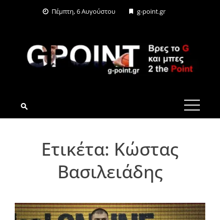
Skip
Πέμπτη, 6 Αυγούστου
g-point.gr
to
content
G-POINT.GR
Ετικέτα:
Κώστας
Βασιλειάδης