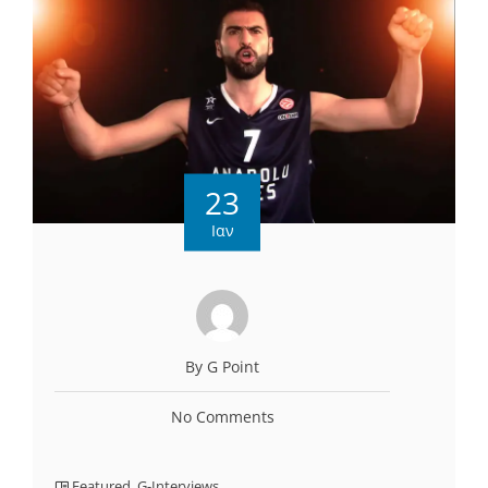
23
Ιαν
By G Point
No Comments
Featured
,
G-Interviews