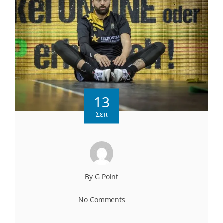
13
Σεπ
By G Point
No Comments