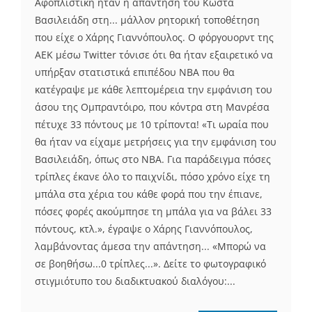
Αφοπλιστική ήταν η απάντηση του Κώστα
Βασιλειάδη στη... μάλλον ρητορική τοποθέτηση
που είχε ο Χάρης Γιαννόπουλος. Ο φόργουορντ της
ΑΕΚ μέσω Twitter τόνισε ότι θα ήταν εξαιρετικό να
υπήρξαν στατιστικά επιπέδου NBA που θα
κατέγραψε με κάθε λεπτομέρεια την εμφάνιση του
άσου της Ομπραντόιρο, που κόντρα στη Μανρέσα
πέτυχε 33 πόντους με 10 τρίποντα! «Τι ωραία που
θα ήταν να είχαμε μετρήσεις για την εμφάνιση του
Βασιλειάδη, όπως στο NBA. Για παράδειγμα πόσες
τρίπλες έκανε όλο το παιχνίδι, πόσο χρόνο είχε τη
μπάλα στα χέρια του κάθε φορά που την έπιανε,
πόσες φορές ακούμπησε τη μπάλα για να βάλει 33
πόντους, κτλ.», έγραψε ο Χάρης Γιαννόπουλος,
λαμβάνοντας άμεσα την απάντηση... «Μπορώ να
σε βοηθήσω...0 τρίπλες...». Δείτε το φωτογραφικό
στιγμιότυπο του διαδικτυακού διαλόγου:...