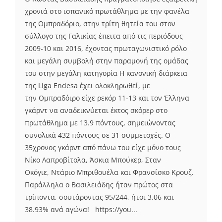
χρονιά στο ισπανικό πρωτάθλημα με την φανέλα
της Ομπραδόριο, στην τρίτη θητεία του στον
σύλλογο της Γαλικίας έπειτα από τις περιόδους
2009-10 και 2016, έχοντας πρωταγωνιστικό ρόλο
και μεγάλη συμβολή στην παραμονή της ομάδας
του στην μεγάλη κατηγορία Η κανονική διάρκεια
της Liga Endesa έχει ολοκληρωθεί, με
την Ομπραδόιρο είχε ρεκόρ 11-13 και τον Έλληνα
γκάρντ να αναδεικνύεται έκτος σκόρερ στο
πρωτάθλημα με 13.9 πόντους, σημειώνοντας
συνολικά 432 πόντους σε 31 συμμετοχές. Ο
35χρονος γκάρντ από πάνω του είχε μόνο τους
Νίκο Λαπροβίτολα, Άσκια Μπούκερ, Σταν
Οκόγιε, Ντάριο Μπριθουέλα και Φρανσίσκο Κρουζ.
Παράλληλα ο Βασιλειάδης ήταν πρώτος στα
τρίποντα, σουτάροντας 95/244, ήτοι 3.06 και
38.93% ανά αγώνα! https://you...