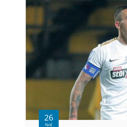
26
Νοέ