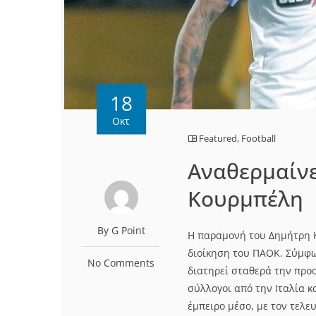
18
Οκτ
Featured
,
Football
Αναθερμαίνε
Κουρμπέλη
By G Point
Η παραμονή του Δημήτρη Κ
διοίκηση του ΠΑΟΚ. Σύμφω
No Comments
διατηρεί σταθερά την προ
σύλλογοι από την Ιταλία κ
έμπειρο μέσο, με τον τελε