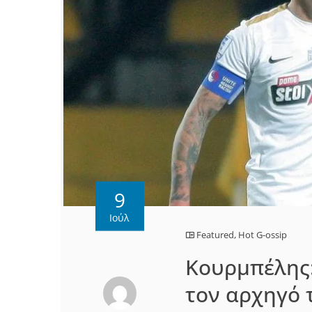
9
Ιούλ
Featured
,
Hot G-ossip
Κουρμπέλης:
τον αρχηγό