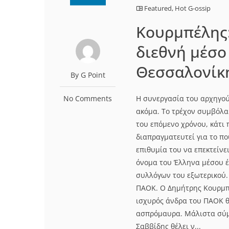
Featured
,
Hot G-ossip
Κουρμπέλης:
διεθνή μέσο
Θεσσαλονίκ
By G Point
No Comments
Η συνεργασία του αρχηγού
ακόμα. Το τρέχον συμβόλα
του επόμενο χρόνου, κάτι 
διαπραγματευτεί για το π
επιθυμία του να επεκτείνε
όνομα του Έλληνα μέσου έ
συλλόγων του εξωτερικού. 
ΠΑΟΚ. Ο Δημήτρης Κουρμπέ
ισχυρός άνδρα του ΠΑΟΚ θέ
ασπρόμαυρα. Μάλιστα σύμ
Σαββίδης θέλει ν...