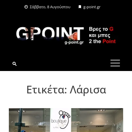
Skip
Σάββατο, 8 Αυγούστου
g-point.gr
to
content
G-POINT.GR
Ετικέτα:
Λάρισα