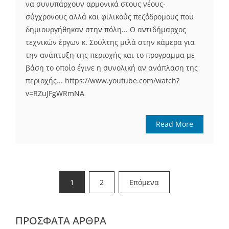
να συνυπάρχουν αρμονικά στους νέους-
σύγχρονους αλλά και φιλικούς πεζόδρομους που
δημιουργήθηκαν στην πόλη... Ο αντιδήμαρχος
τεχνικών έργων κ. Σούλτης μιλά στην κάμερα για
την ανάπτυξη της περιοχής και το προγραμμα με
βάση το οποίο έγινε η συνολική αν ανάπλαση της
περιοχής... https://www.youtube.com/watch?
v=RZuJFgWRmNA
Read More
Σελιδοποίηση
1
2
Επόμενα
άρθρων
ΠΡΌΣΦΑΤΑ ΆΡΘΡΑ