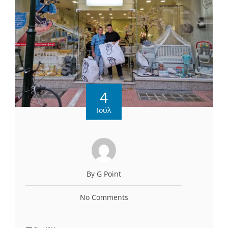
4
Ιούλ
By G Point
No Comments