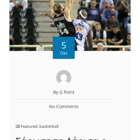
5
Οκτ
By G Point
No Comments
Featured
,
basketball