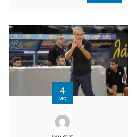
4
Οκτ
By G Point