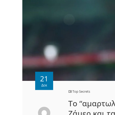
21
Δεκ
Top Secrets
Το “αμαρτωλ
Ζάμερ και τα