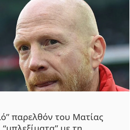
ό” παρελθόν του Ματίας
 “μπλεξίματα” με τη