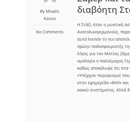
διαβόητη Στ
By Mixalis
Kassis
H Στάζι ήταν η μυστική α
No Comments
Ανατολικογερμανούς, παρα
αυτό λοιπόν το πιο αποτελ
πρώην ποδοσφαιριστής της
λόγος για τον Ματίας Ζάμ
ομολογία ο παλαίμαχος Γε
καθώς αποκάλυψε ότι στα 
«Υπήρχαν περιορισμοί πο
στην εφημερίδα «Bild» κα
κακού συστήματος. Αλλά δε