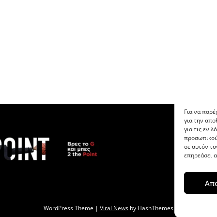
Για να παρέ
για την απ
για τις εν 
προσωπικού
σε αυτόν το
επηρεάσει α
Απ
WordPress Theme
|
Viral News
by HashThemes