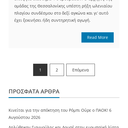
ομάδας της Θεσσαλονίκης υπέστη ρήξη ωλενιαίου
πλαγίου συνδέσμου στο δεξί αγκώνα και γι’ αυτό
έχει ξεκινήσει ήδη συντηρητική αγωγή.
Read More
Σελιδοποίηση
1
2
Επόμενα
άρθρων
ΠΡΌΣΦΑΤΑ ΆΡΘΡΑ
Κινείται για την απόκτηση του Ρόμπι Ούρε ο ΠΑΟΚ!
6
Αυγούστου 2026
Δηλώθηκαν Γιαννούλης και Λουσέ στην ευρωπαϊκή λίστα