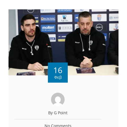
16
Φεβ
By G Point
No Comments