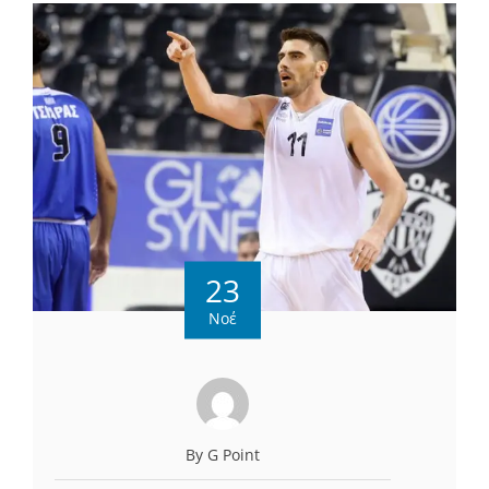
23
Νοέ
By G Point