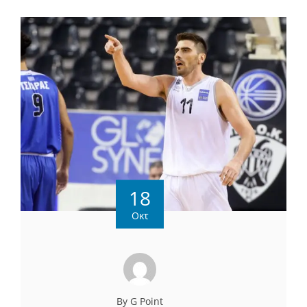
18
Οκτ
By G Point