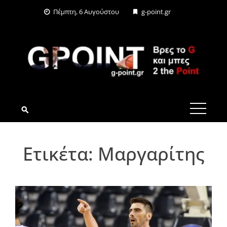
Skip
Πέμπτη, 6 Αυγούστου
g-point.gr
to
content
G-POINT.GR
Ετικέτα:
Μαργαρίτης