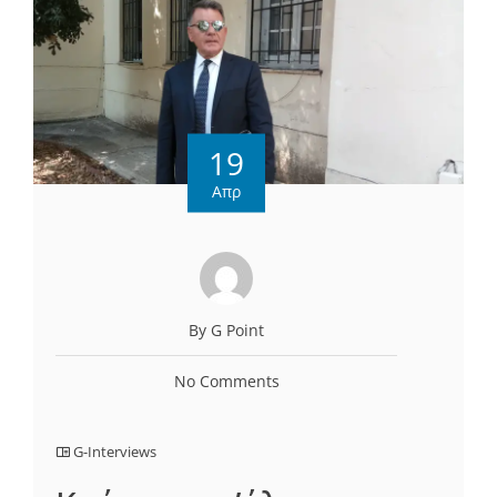
19
Απρ
By G Point
No Comments
G-Interviews