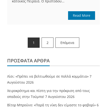
κάτοικος Πειραιά. Ο Χριστοδου...
Read More
Σελιδοποίηση
1
2
Επόμενα
άρθρων
ΠΡΌΣΦΑΤΑ ΆΡΘΡΑ
Λίσι: «Πρέπει να βελτιωθούμε σε πολλά κομμάτια»
7
Αυγούστου 2026
Χειροκρότημα και πίστη για την πρόκριση από τους
οπαδούς στην Τούμπα!
7 Αυγούστου 2026
Βίτορ Μπρούνο: «Παρά τη νίκη δεν είμαστε το φαβορί»
6