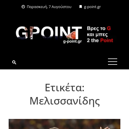
Skip
Παρασκευή, 7 Αυγούστου
g-point.gr
to
content
G-POINT.GR
Ετικέτα:
Μελισσανίδης