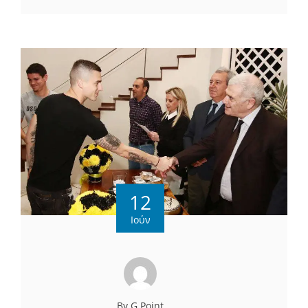
12
Ιούν
By G Point