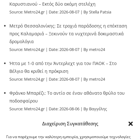
Καρυστιανού – Εκτός δύο ακόμη στελέχη
Source:
Metro24.gr
Date: 2026-08-07
By Stella Patsia
Μετρό Θεσσαλονίκης: Σε τροχιά παράδοσης η επέκταση
προς Καλαμαριά – Ξεκινούν τα νυχτερινά δοκιμαστικά
δρομολόγια
Source:
Metro24.gr
Date: 2026-08-07
By metro24
Ήττα με 1-0 από την Άντερλεχτ για τον ΠΑΟΚ – Στο
Βέλγιο θα κριθεί η πρόκριση
Source:
Metro24.gr
Date: 2026-08-07
By metro24
Φράνκο Μπαρέζι: Το αντίο σε έναν αθάνατο θρύλο του
ποδοσφαίρου
Source:
Metro24.gr
Date: 2026-08-06
By Βαγγέλης
Παλληκαράς
Διαχείριση Συγκατάθεσης
Για να παρέχουμε την καλύτερη εμπειρία, χρησιμοποιούμε τεχνολογίες