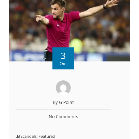
3
Οκτ
By G Point
No Comments
Scandals
,
Featured