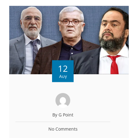
12
Αυγ
By G Point
No Comments