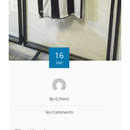
16
Οκτ
By G Point
No Comments