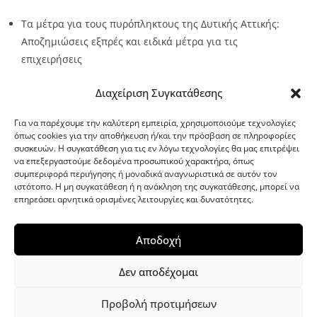
Τα μέτρα για τους πυρόπληκτους της Δυτικής Αττικής:
Αποζημιώσεις εξπρές και ειδικά μέτρα για τις
επιχειρήσεις
Source:
Metro24.gr
Date: 2026-08-05
By metro24
Διαχείριση Συγκατάθεσης
Για να παρέχουμε την καλύτερη εμπειρία, χρησιμοποιούμε τεχνολογίες
όπως cookies για την αποθήκευση ή/και την πρόσβαση σε πληροφορίες
συσκευών. Η συγκατάθεση για τις εν λόγω τεχνολογίες θα μας επιτρέψει
να επεξεργαστούμε δεδομένα προσωπικού χαρακτήρα, όπως
G-point.gr
συμπεριφορά περιήγησης ή μοναδικά αναγνωριστικά σε αυτόν τον
ιστότοπο. Η μη συγκατάθεση ή η ανάκληση της συγκατάθεσης, μπορεί να
επηρεάσει αρνητικά ορισμένες λειτουργίες και δυνατότητες.
Αποδοχή
Δεν αποδέχομαι
Προβολή προτιμήσεων