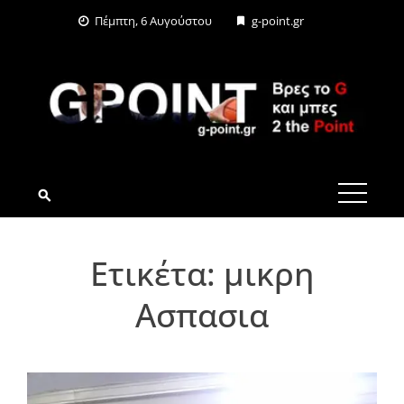
Skip
Πέμπτη, 6 Αυγούστου
g-point.gr
to
content
G-POINT.GR
Ετικέτα:
μικρη
Ασπασια