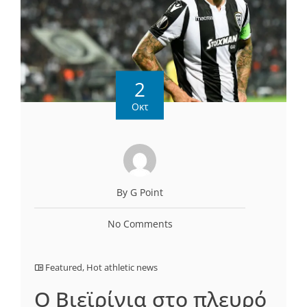
2
Οκτ
By G Point
No Comments
Featured
,
Hot athletic news
Ο Βιεϊρίνια στο πλευρό