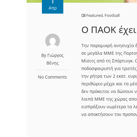
Απρ
Featured
,
Football
O ΠΑΟΚ έχει
Την παραμικρή ανησυχία δ
σε μεγάλα ΜΜΕ της Πορτογ
By Γιώργος
Μίσιτς από τη Σπόρτινγκ.
Βένης
ποδοσφαιριστή για τριετέ
την ρήτρα των 2 εκατ. ευ
No Comments
περιθώριο μέχρι και τα μ
δεν πρόκειται να δώσουν ν
λοιπά ΜΜΕ της χώρας απο
εισπράξουν νωρίτερα τα λε
να αποκτήσουν τον προπον