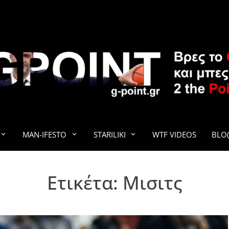
G-POINT
MAN-IFESTO
STARILIKI
WTF VIDEOS
BLO(
Ετικέτα:
Μισιτς