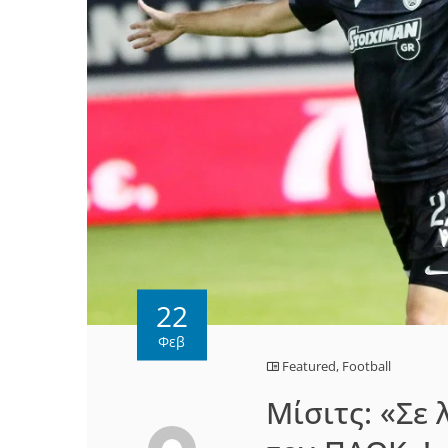
22
Φεβ
Featured
,
Football
Mίσιτς: «Σε