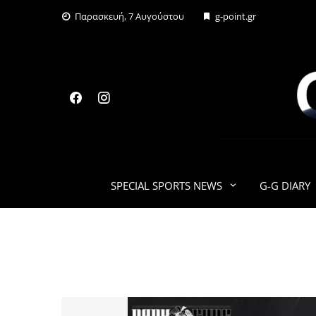
Skip
Παρασκευή, 7 Αυγούστου
g-point.gr
to
content
SPECIAL SPORTS NEWS
G-G DIARY