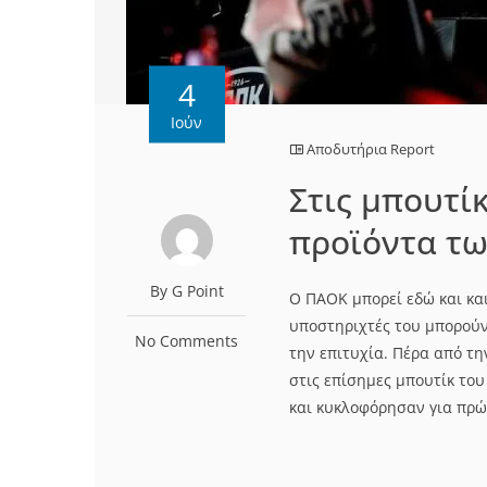
4
Ιούν
Αποδυτήρια Report
Στις μπουτί
προϊόντα τ
By G Point
Ο ΠΑΟΚ μπορεί εδώ και κα
υποστηριχτές του μπορούν
No Comments
την επιτυχία. Πέρα από τ
στις επίσημες μπουτίκ του
και κυκλοφόρησαν για πρώ