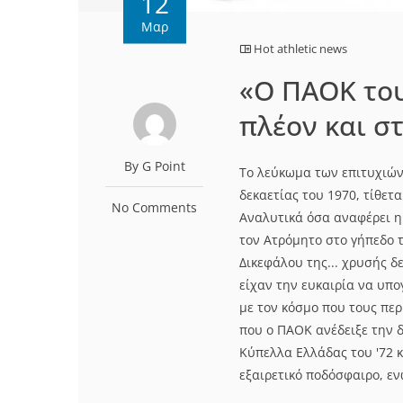
12
Μαρ
Hot athletic news
«Ο ΠΑΟΚ του
πλέον και σ
By G Point
Το λεύκωμα των επιτυχιών
δεκαετίας του 1970, τίθετ
No Comments
Αναλυτικά όσα αναφέρει η
τον Ατρόμητο στο γήπεδο 
Δικεφάλου της... χρυσής δε
είχαν την ευκαιρία να υπ
με τον κόσμο που τους πε
που ο ΠΑΟΚ ανέδειξε την 
Κύπελλα Ελλάδας του '72 κ
εξαιρετικό ποδόσφαιρο, εν