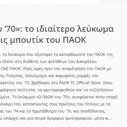
 ’70»: το ιδιαίτερο λεύκωμα
τις μπουτίκ του ΠΑΟΚ
, το λεύκωμα που εξιστορεί τα κατορθώματα του ΠΑΟΚ της
αι πλέον στη διάθεση των φιλάθλων του Δικεφάλου.
 ΠΑΕ ΠΑΟΚ: Λίγες ώρες πριν την αναμέτρηση του ΠΑΟΚ με
της Τούμπας, παλαίμαχοι και κορυφαίες μορφές του
καετίας του '70, βρέθηκαν στο PAOK FC Official Store, όπου
ογράψουν αντίτυπα, να φωτογραφηθούν και να συζητήσουν
ρίμενε. Το λεύκωμα «Ο ΠΑΟΚ του '70», αναφέρεται στην εποχή
δύναμη του, κατακτώντας τους πρώτους του τίτλους με τα
αι του '74 και το πρωτάθλημα του '76, και αποδίδοντας
ώ υπάρχει και μια σειρά όμορφων φωτογραφιών, μέσα κι...