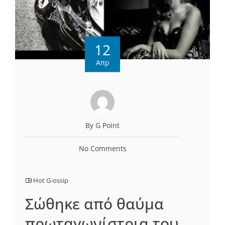
12
Απρ
By G Point
No Comments
Hot G-ossip
Σώθηκε από θαύμα
πρωταγωνίστρια του