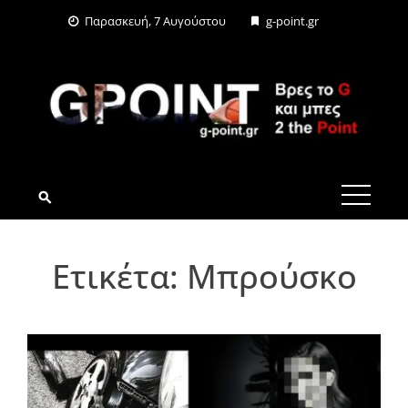
Skip
Παρασκευή, 7 Αυγούστου
g-point.gr
to
content
G-POINT.GR
Ετικέτα:
Μπρούσκο