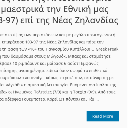
μαεστρικά την Εθνική μας
3-97) επί της Νέας Ζηλανδίας
κε στο ύψος των περιστάσεων και με μεγάλο πρωταγωνιστή
, επικράτησε 103-97 της Νέας Ζηλανδίας και πήρε την
ια τη φάση των «16» του Παγκοσμίου Κυπέλλου! Ο Greek Freak
τη που θαυμάσαμε στους Μιλγουόκι Μπακς και σταμάτησε
τέβασε 10 ριμπάουντ και μοίρασε 6 ασίστ! Εμφανώς
επίσημης αγαπημένης», ειδικά όσον αφορά το επιθετικό
ουρτόπουλο να ανοίγει κάπως το ροτέισον, σε σύγκριση με
ία. «Αγκάθι» η αμυντική λειτουργία. Επόμενοι αντίπαλοι της
δα- οι Ηνωμένες Πολιτείες (7/9) και η Τσεχία (9/9). Από τους
 αδέρφια Γουέμπστερ, Κόρεϊ (31 πόντοι) και Τάι ...
Read More