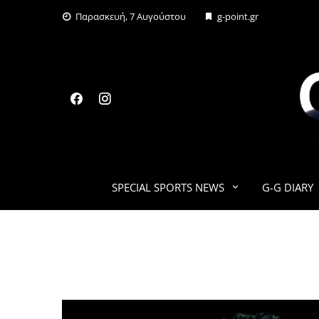
Skip
Παρασκευή, 7 Αυγούστου
g-point.gr
to
content
SPECIAL SPORTS NEWS
G-G DIARY