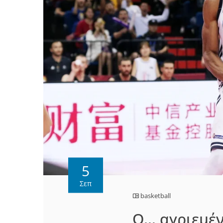
5
Σεπ
basketball
Ο… αγριεμέν