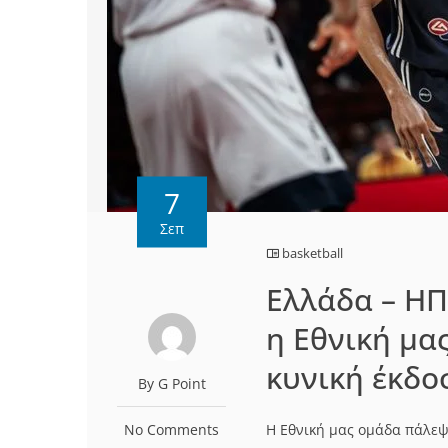
7
Σεπ
basketball
Ελλάδα – ΗΠ
η Εθνική μα
κυνική έκδο
By G Point
No Comments
Η Εθνική μας ομάδα πάλεψ