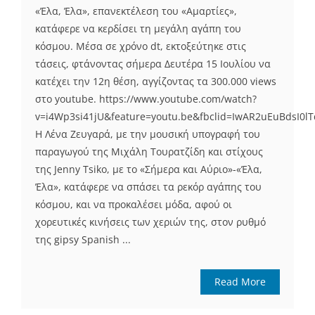
«Έλα, Έλα», επανεκτέλεση του «Αμαρτίες»,
κατάφερε να κερδίσει τη μεγάλη αγάπη του
κόσμου. Μέσα σε χρόνο dt, εκτοξεύτηκε στις
τάσεις, φτάνοντας σήμερα Δευτέρα 15 Ιουλίου να
κατέχει την 12η θέση, αγγίζοντας τα 300.000 views
στο youtube. https://www.youtube.com/watch?
v=i4Wp3si41jU&feature=youtu.be&fbclid=IwAR2uEuBdsI0
Η Λένα Ζευγαρά, με την μουσική υπογραφή του
παραγωγού της Μιχάλη Τουρατζίδη και στίχους
της Jenny Tsiko, με το «Σήμερα και Αύριο»-«Έλα,
Έλα», κατάφερε να σπάσει τα ρεκόρ αγάπης του
κόσμου, και να προκαλέσει μόδα, αφού οι
χορευτικές κινήσεις των χεριών της, στον ρυθμό
της gipsy Spanish ...
Read More