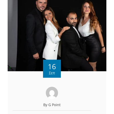
16
Σεπ
By G Point