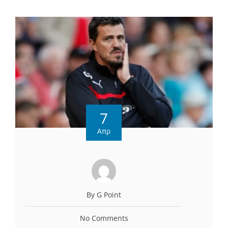
7
Απρ
By G Point
No Comments