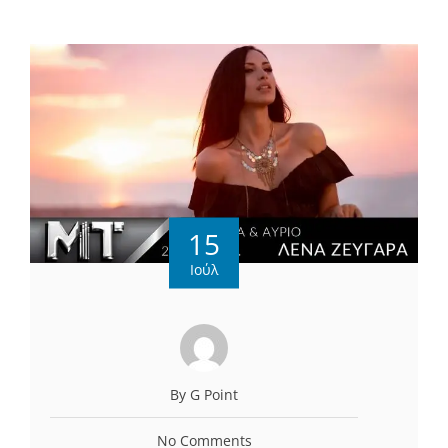
15
Ιούλ
By G Point
No Comments