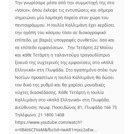
Την γνωρίσαμε μέσα από την συμμετοχή της στο
«Voice», όπου έκλεψε τις εντυπώσεις και σήμερα
σημειώνει μία λαμπερή πορεία στον χώρο του
πενταγράμμου. Η Ιουλία Καλλιμάνη έχει κερδίσει
την αγάπη του κόσμου τόσο σε δισκογραφικό
επίπεδο, με βαριές υπογραφές συνθετών, όσο και
σε επίπεδο εμφανίσεων. Την Τετάρτη 22 Μαΐου
και κάθε Τετάρτη η ταλαντούχα τραγουδίστρια
ξεκινά της νυχτερινές της εμφανίσεις στο «Απλά
Ελληνικά» στη Γλυφάδα. Στο αγαπημένο στέκι των
Νοτίων προαστίων η Ιουλία Καλλιμάνη θα δώσει
τον δικό της ρυθμό και θα χαρίσει μοναδικές
νύχτες διασκέδασης. Κάθε Τετάρτη η Ιουλία
Καλλιμάνη στο «Απλά Ελληνικά» στη Γλυφάδα.
Διεύθυνση: Λεωφ. Ποσειδώνος 81, Γλυφάδα 166 75
Τηλέφωνο: 21 1800 1408
https://www.youtube.com/watch?
v=llBAt6CFVaM&fbclid=IwAR1mjxz2aEw...