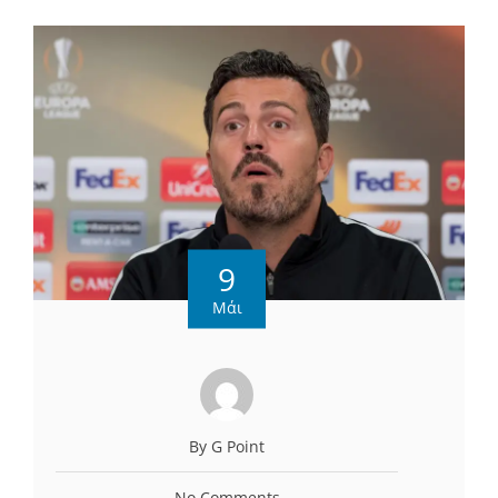
9
Μάι
By G Point
No Comments