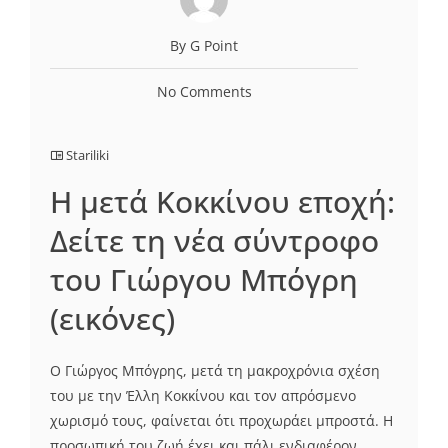
By G Point
No Comments
Stariliki
Η μετά Κοκκίνου εποχή:
Δείτε τη νέα σύντροφο
του Γιώργου Μπόγρη
(εικόνες)
Ο Γιώργος Μπόγρης, µετά τη µακροχρόνια σχέση
του µε την Έλλη Κοκκίνου και τον απρόσµενο
χωρισµό τους, φαίνεται ότι προχωράει µπροστά. Η
προσωπική του ζωή έχει και πάλι ενδιαφέρον,