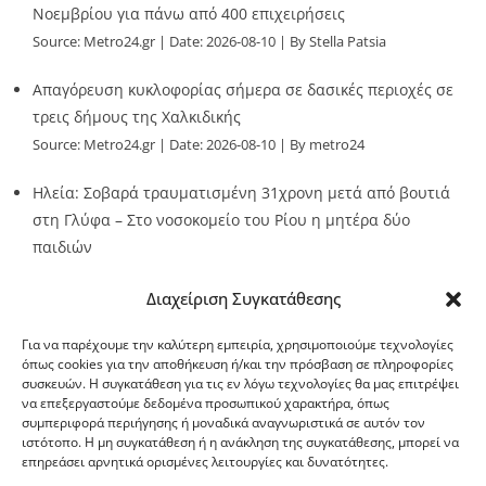
Νοεμβρίου για πάνω από 400 επιχειρήσεις
Source:
Metro24.gr
Date: 2026-08-10
By Stella Patsia
Απαγόρευση κυκλοφορίας σήμερα σε δασικές περιοχές σε
τρεις δήμους της Χαλκιδικής
Source:
Metro24.gr
Date: 2026-08-10
By metro24
Ηλεία: Σοβαρά τραυματισμένη 31χρονη μετά από βουτιά
στη Γλύφα – Στο νοσοκομείο του Ρίου η μητέρα δύο
παιδιών
Source:
Metro24.gr
Date: 2026-08-10
By metro24
Διαχείριση Συγκατάθεσης
Για να παρέχουμε την καλύτερη εμπειρία, χρησιμοποιούμε τεχνολογίες
όπως cookies για την αποθήκευση ή/και την πρόσβαση σε πληροφορίες
συσκευών. Η συγκατάθεση για τις εν λόγω τεχνολογίες θα μας επιτρέψει
να επεξεργαστούμε δεδομένα προσωπικού χαρακτήρα, όπως
G-point.gr
συμπεριφορά περιήγησης ή μοναδικά αναγνωριστικά σε αυτόν τον
ιστότοπο. Η μη συγκατάθεση ή η ανάκληση της συγκατάθεσης, μπορεί να
επηρεάσει αρνητικά ορισμένες λειτουργίες και δυνατότητες.