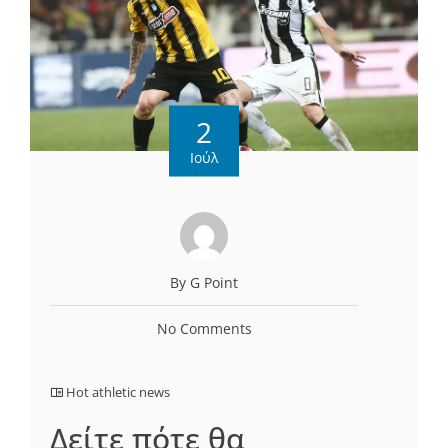
2
Ιούλ
By G Point
No Comments
Hot athletic news
Δείτε πότε θα