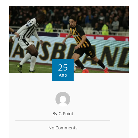
25
Απρ
By G Point
No Comments