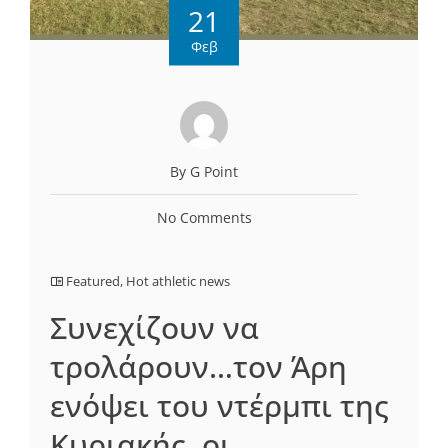
21
Φεβ
By G Point
No Comments
Featured
,
Hot athletic news
Συνεχίζουν να
τρολάρουν…τον Άρη
ενόψει του ντέρμπι της
Κυριακής, οι