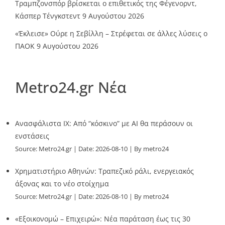
Τραμπζονσπόρ βρίσκεται ο επιθετικός της Φέγενορντ,
Κάσπερ Τένγκστεντ
9 Αυγούστου 2026
«Έκλεισε» Ούρε η Σεβίλλη – Στρέφεται σε άλλες λύσεις ο
ΠΑΟΚ
9 Αυγούστου 2026
Metro24.gr Νέα
Ανασφάλιστα ΙΧ: Από “κόσκινο” με AI θα περάσουν οι
ενστάσεις
Source:
Metro24.gr
Date: 2026-08-10
By metro24
Χρηματιστήριο Αθηνών: Τραπεζικό ράλι, ενεργειακός
άξονας και το νέο στοίχημα
Source:
Metro24.gr
Date: 2026-08-10
By metro24
«Εξοικονομώ – Επιχειρώ»: Νέα παράταση έως τις 30