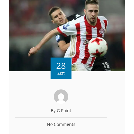
28
Σεπ
By G Point
No Comments