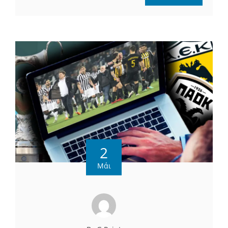
2
Μάι