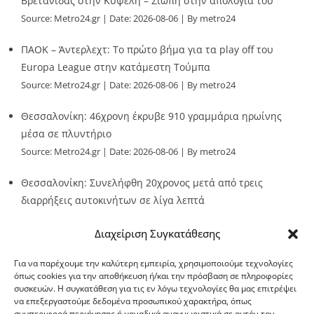
Βρετανίδας στην Κυψέλη – Σιωπή στην απολογία του
Source:
Metro24.gr
Date: 2026-08-06
By metro24
ΠΑΟΚ – Άντερλεχτ: Το πρώτο βήμα για τα play off του
Europa League στην κατάμεστη Τούμπα
Source:
Metro24.gr
Date: 2026-08-06
By metro24
Θεσσαλονίκη: 46χρονη έκρυβε 910 γραμμάρια ηρωίνης
μέσα σε πλυντήριο
Source:
Metro24.gr
Date: 2026-08-06
By metro24
Θεσσαλονίκη: Συνελήφθη 20χρονος μετά από τρεις
διαρρήξεις αυτοκινήτων σε λίγα λεπτά
Source:
Metro24.gr
Date: 2026-08-06
By Stella Patsia
Διαχείριση Συγκατάθεσης
Για να παρέχουμε την καλύτερη εμπειρία, χρησιμοποιούμε τεχνολογίες
όπως cookies για την αποθήκευση ή/και την πρόσβαση σε πληροφορίες
συσκευών. Η συγκατάθεση για τις εν λόγω τεχνολογίες θα μας επιτρέψει
να επεξεργαστούμε δεδομένα προσωπικού χαρακτήρα, όπως
G-point.gr
συμπεριφορά περιήγησης ή μοναδικά αναγνωριστικά σε αυτόν τον