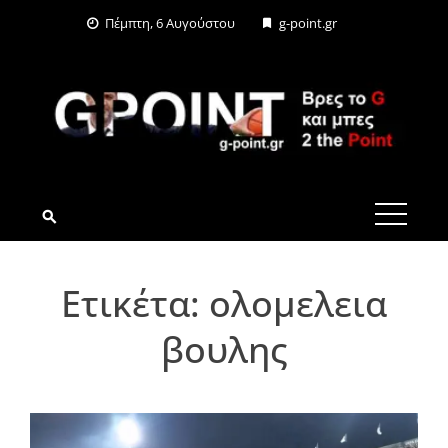
Skip
Πέμπτη, 6 Αυγούστου
g-point.gr
to
content
G-POINT.GR
Ετικέτα:
ολομελεια
βουλης