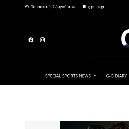
Skip
Παρασκευή, 7 Αυγούστου
g-point.gr
to
content
SPECIAL SPORTS NEWS
G-G DIARY