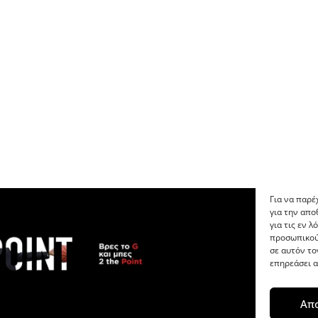
Για να παρέ
για την απ
για τις εν 
προσωπικού
σε αυτόν το
επηρεάσει α
Απ