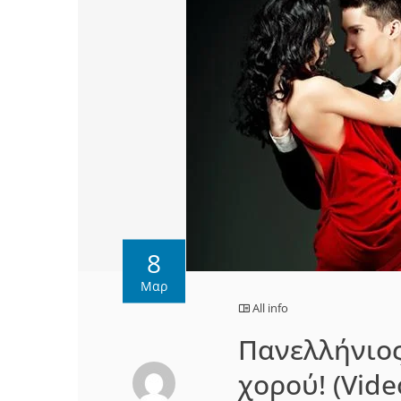
8
Μαρ
All info
Πανελλήνιος
χορού! (Vide