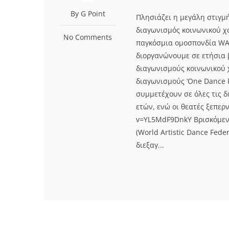
By G Point
Πλησιάζει η μεγάλη στιγμή
διαγωνισμός κοινωνικού χ
No Comments
παγκόσμια ομοσπονδία WADF
διοργανώνουμε σε ετήσια 
διαγωνισμούς κοινωνικού χ
διαγωνισμούς ‘One Dance 
συμμετέχουν σε όλες τις δ
ετών, ενώ οι θεατές ξεπερ
v=YL5MdF9DnkY Βρισκόμεν
(World Artistic Dance Fed
διεξαγ...