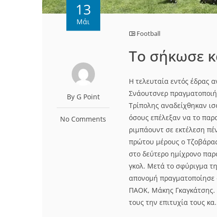
13
Μάι
Football
Το σήκωσε κ
Η τελευταία εντός έδρας 
Σνάουτσνερ πραγματοποιή
By G Point
Τρίπολης αναδείχθηκαν ισ
όσους επέλεξαν να το παρ
No Comments
ριμπάουντ σε εκτέλεση πέ
πρώτου μέρους ο Τζοβάρας
στο δεύτερο ημίχρονο παρ
γκολ. Μετά το σφύριγμα τ
απονομή πραγματοποίησε ο
ΠΑΟΚ, Μάκης Γκαγκάτσης. 
τους την επιτυχία τους κα.