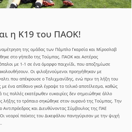
αι η Κ19 του ΠΑΟΚ!
αναμέτρηση της ομάδας των Πάμπλο Γκαρσία και Μίροσλαβ
θηκε στο γήπεδο της Τούμπας. ΠΑΟΚ και Αστέρας
όπαλοι με 1-1 σε ένα όμορφο παιχνίδι, που αποζημίωσε
ακολουθήσουν. Οι φιλοξενούμενοι προηγήθηκαν με
ναλτι που απέκρουσε ο Ταλιχμανίδης, ενώ πριν τη λήξη του
 με ένα απίθανο γκολ έγραψε το τελικό αποτέλεσμα, καθώς
ά τις πολλές εκατέρωθεν ευκαιρίες δεν σημειώθηκε άλλο
ης λήξης το τρόπαιο σηκώθηκε στον ουρανό της Τούμπας. Την
 Αντιπρόεδρος και Διευθύνοντας Σύμβουλος της ΠΑΕ
Οι νεαροί παίκτες του Δικεφάλου πανηγύρισαν με την ψυχή
..