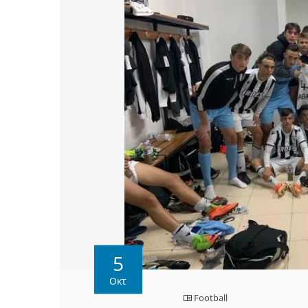
5
Οκτ
Football