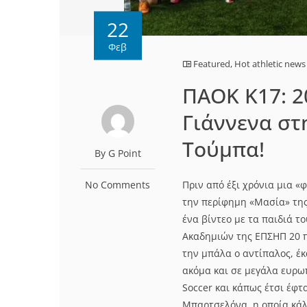
22
Φεβ
Featured
,
Hot athletic news
ΠΑΟΚ Κ17: 2
Γιάννενα στ
Τούμπα!
By G Point
No Comments
Πριν από έξι χρόνια μια «
την περίφημη «Μασία» της
ένα βίντεο με τα παιδιά τ
Ακαδημιών της ΕΠΣΗΠ 20 π
την μπάλα ο αντίπαλος, έ
ακόμα και σε μεγάλα ευρωπ
Soccer και κάπως έτσι έφτ
Μπαρτσελόνα, η οποία κάλε