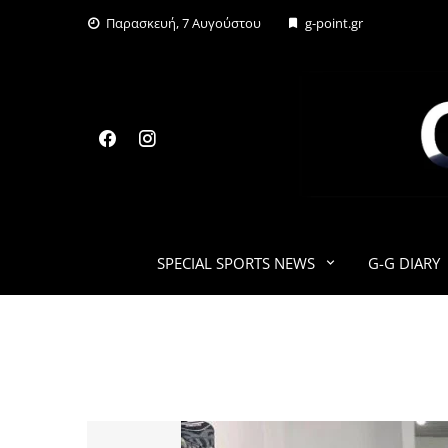
Skip
Παρασκευή, 7 Αυγούστου
g-point.gr
to
content
SPECIAL SPORTS NEWS
G-G DIARY