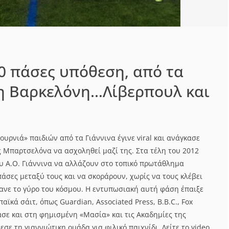
0 πάσες υπόθεση, από τα
η Βαρκελόνη…Λίβερπουλ και
φουρνιά» παιδιών από τα Γιάννινα έγινε viral και ανάγκασε
 Μπαρτσελόνα να ασχοληθεί μαζί της. Στα τέλη του 2012
ου Α.Ο. Γιάννινα να αλλάζουν στο τοπικό πρωτάθλημα
άσες μεταξύ τους και να σκοράρουν, χωρίς να τους κλέβει
κανε το γύρο του κόσμου. Η εντυπωσιακή αυτή φάση έπαιξε
αϊκά σάιτ, όπως Guardian, Associated Press, B.B.C., Fox
ασε και στη φημισμένη «Μασία» και τις Ακαδημίες της
σε τη γιαννιώτικη ομάδα για φιλικό παιχνίδι. Δείτε το video