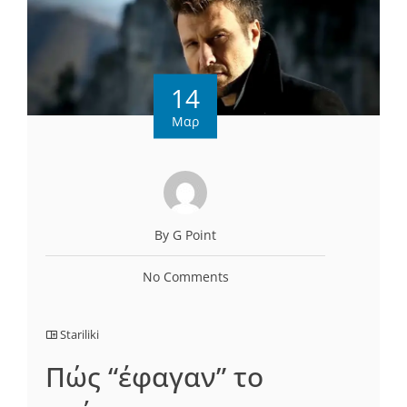
14
Μαρ
By G Point
No Comments
Stariliki
Πώς “έφαγαν” το