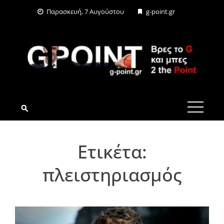
Skip
Παρασκευή, 7 Αυγούστου
g-point.gr
to
content
G-POINT.GR
Ετικέτα:
πλειστηριασμός