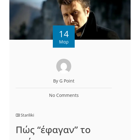
14
Μαρ
By G Point
No Comments
Stariliki
Πώς “έφαγαν” το