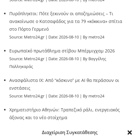
Πυρόπληκτοι: Πότε ξεκινούν οι αποζημιώσεις – Τι
ανακοίνωσε ο Κατσαφάδος για τα 79 «κόκκινα» σπίτια
στο Πόρτο Γερμενό
Source:
Metro24.gr
Date: 2026-08-10
By metro24
Ευρωπαϊκό πρωτάθλημα στίβου Μπέρμιγχαμ 2026
Source:
Metro24.gr
Date: 2026-08-10
By Βαγγέλης
Παλληκαράς
Ανασφάλιστα ΙΧ: Από “κόσκινο” με AI θα περάσουν οι
ενστάσεις
Source:
Metro24.gr
Date: 2026-08-10
By metro24
Χρηματιστήριο Αθηνών: Τραπεζικό ράλι, ενεργειακός
άξονας και το νέο στοίχημα
Source:
Metro24.gr
Date: 2026-08-10
By metro24
Διαχείριση Συγκατάθεσης