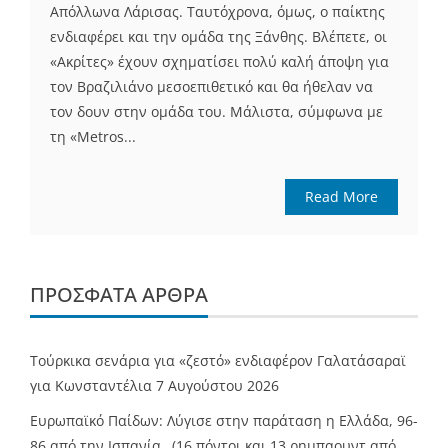
Απόλλωνα Λάρισας. Ταυτόχρονα, όμως, ο παίκτης
ενδιαφέρει και την ομάδα της Ξάνθης. Βλέπετε, οι
«Ακρίτες» έχουν σχηματίσει πολύ καλή άποψη για
τον Βραζιλιάνο μεσοεπιθετικό και θα ήθελαν να
τον δουν στην ομάδα του. Μάλιστα, σύμφωνα με
τη «Metros...
Read More
ΠΡΌΣΦΑΤΑ ΆΡΘΡΑ
Τούρκικα σενάρια για «ζεστό» ενδιαφέρον Γαλατάσαραϊ
για Κωνσταντέλια
7 Αυγούστου 2026
Ευρωπαϊκό Παίδων: Λύγισε στην παράταση η Ελλάδα, 96-
86 από την Ισπανία…(16 πόντοι και 13 ρημπαουντ από