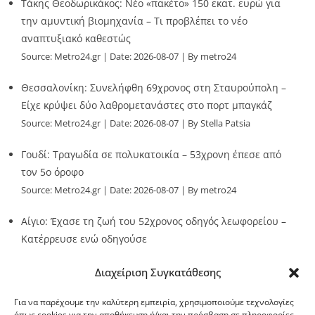
Τάκης Θεοδωρικάκος: Νέο «πακέτο» 150 εκατ. ευρώ για
την αμυντική βιομηχανία – Τι προβλέπει το νέο
αναπτυξιακό καθεστώς
Source:
Metro24.gr
Date: 2026-08-07
By metro24
Θεσσαλονίκη: Συνελήφθη 69χρονος στη Σταυρούπολη –
Είχε κρύψει δύο λαθρομετανάστες στο πορτ μπαγκάζ
Source:
Metro24.gr
Date: 2026-08-07
By Stella Patsia
Γουδί: Τραγωδία σε πολυκατοικία – 53χρονη έπεσε από
τον 5ο όροφο
Source:
Metro24.gr
Date: 2026-08-07
By metro24
Αίγιο: Έχασε τη ζωή του 52χρονος οδηγός λεωφορείου –
Κατέρρευσε ενώ οδηγούσε
Source:
Metro24.gr
Date: 2026-08-07
By metro24
Διαχείριση Συγκατάθεσης
Για να παρέχουμε την καλύτερη εμπειρία, χρησιμοποιούμε τεχνολογίες
όπως cookies για την αποθήκευση ή/και την πρόσβαση σε πληροφορίες