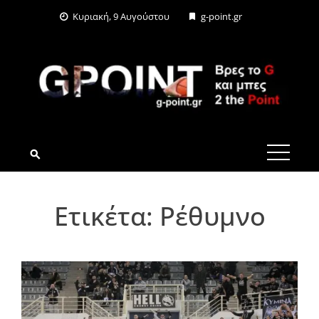
Skip
Κυριακή, 9 Αυγούστου
g-point.gr
to
content
G-POINT.GR
Ετικέτα:
Ρέθυμνο