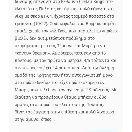
δύναμης απέναντι στο Ρέθυμνο Cretan Kings στο
κλειστό της Πυλαίας και έφτασε πολύ εύκολα στη
νίκη με σκορ 81-64, έχοντας τρομερό ποσοστό στα
τρίποντα (10/22). Ο «δικέφαλος του Βορρά», παρότι
έπαιξε χωρίς τον Φιλ Γκος, που αποτελεί το «πρώτο
βιολί», δεν αντιμετώπισε πρόβλημα στο
σκοράρισμα, με τους Τζόουνς και Μορέιρα να
«κάνουν θραύση». Αμφότεροι πέτυχαν από 16
πόντους, με τον πρώτο να μετράει 4/5 τρίποντα και
ο δεύτερος να έχει 14 ριμπάουντ. Από την άλλη, η
ομάδα της Κρήτης που ήταν ανταγωνιστική μόνο
στο πρώτο δεκάλεπτο, είχε πρώτο σκόρερ τον
Μπαρτ, που τελείωσε τον αγώνα με 19 πόντους. Με
διάθεση να προσφέρουν θέαμα μπήκαν οι δύο
ομάδες στο παρκέ του κλειστού της Πυλαίας,
δίνοντας έμφαση στην επίθεση και πολύ λιγότερο
στην άμυνα, όπως...