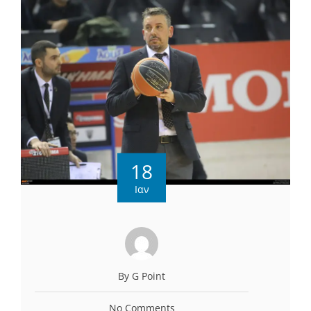
18
Ιαν
By G Point
No Comments