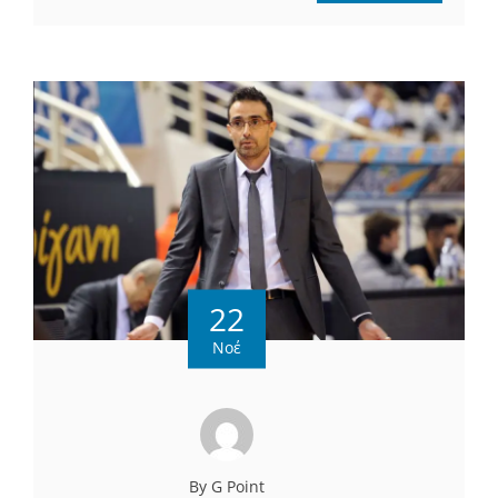
22
Νοέ
By G Point