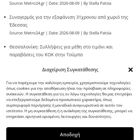
Source:
Metro24.gr
Date: 2026-08-09
By Stella Patsia
Συναγερμός για την εξαφάνιση 31χρονου από χωριό της
Έδεσσας
Source:
Metro24.gr
Date: 2026-08-09
By Stella Patsia
Θεσσαλονίκη: Συλλήψεις για μέθη στο τιμόνι και
παραβάσεις του ΚΟΚ στην Τούμπα
Source:
Metro24.gr
Date: 2026-08-09
By metro24
Διαχείριση Συγκατάθεσης
Για να παρέχουμε την καλύτερη εμπειρία, χρησιμοποιούμε τεχνολογίες
όπως cookies για την αποθήκευση ή/και την πρόσβαση σε πληροφορίες
συσκευών. Η συγκατάθεση για τις εν λόγω τεχνολογίες θα μας επιτρέψει
να επεξεργαστούμε δεδομένα προσωπικού χαρακτήρα, όπως
G-point.gr
συμπεριφορά περιήγησης ή μοναδικά αναγνωριστικά σε αυτόν τον
ιστότοπο. Η μη συγκατάθεση ή η ανάκληση της συγκατάθεσης, μπορεί να
επηρεάσει αρνητικά ορισμένες λειτουργίες και δυνατότητες.
Αποδοχή