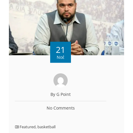
21
Νοέ
By G Point
No Comments
Featured
,
basketball