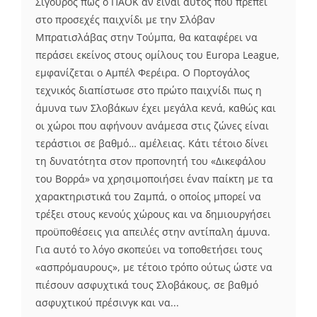
Σίγουρος πως ο ΠΑΟΚ αν είναι αυτός που πρέπει
στο προσεχές παιχνίδι με την Σλόβαν
Μπρατισλάβας στην Τούμπα, θα καταφέρει να
περάσει εκείνος στους ομίλους του Europa League,
εμφανίζεται ο Αμπέλ Φερέιρα. Ο Πορτογάλος
τεχνικός διαπίστωσε στο πρώτο παιχνίδι πως η
άμυνα των Σλοβάκων έχει μεγάλα κενά, καθώς και
οι χώροι που αφήνουν ανάμεσα στις ζώνες είναι
τεράστιοι σε βαθμό… αμέλειας. Κάτι τέτοιο δίνει
τη δυνατότητα στον προπονητή του «Δικεφάλου
του Βορρά» να χρησιμοποιήσει έναν παίκτη με τα
χαρακτηριστικά του Ζαμπά, ο οποίος μπορεί να
τρέξει στους κενούς χώρους και να δημιουργήσει
προϋποθέσεις για απειλές στην αντίπαλη άμυνα.
Για αυτό το λόγο σκοπεύει να τοποθετήσει τους
«ασπρόμαυρους», με τέτοιο τρόπο ούτως ώστε να
πιέσουν ασφυχτικά τους Σλοβάκους, σε βαθμό
ασφυχτικού πρέσινγκ και να...