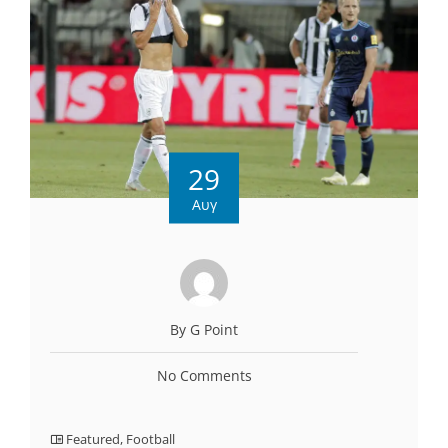
29
Αυγ
By G Point
No Comments
Featured
,
Football