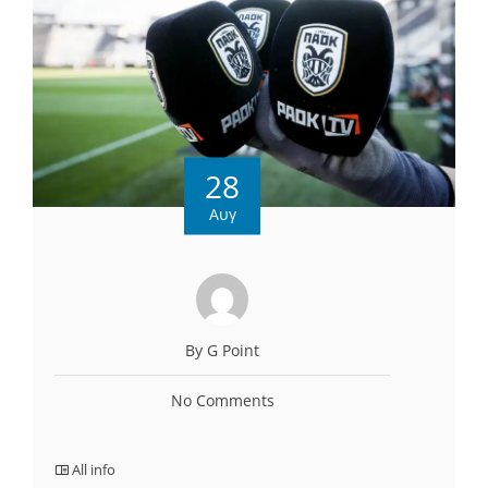
28
Αυγ
By G Point
No Comments
All info