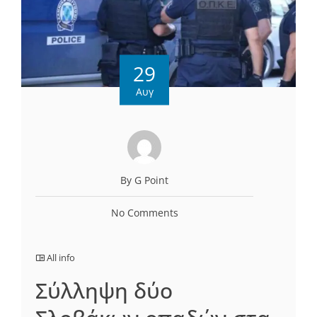
29
Αυγ
By G Point
No Comments
All info
Σύλληψη δύο