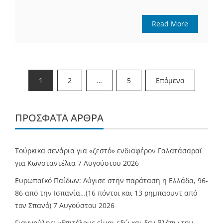
Read More
Σελιδοποίηση
1
2
…
5
Επόμενα
άρθρων
ΠΡΌΣΦΑΤΑ ΆΡΘΡΑ
Τούρκικα σενάρια για «ζεστό» ενδιαφέρον Γαλατάσαραϊ
για Κωνσταντέλια
7 Αυγούστου 2026
Ευρωπαϊκό Παίδων: Λύγισε στην παράταση η Ελλάδα, 96-
86 από την Ισπανία…(16 πόντοι και 13 ρημπαουντ από
τον Σπανό)
7 Αυγούστου 2026
Γιαννούλης: «Επιτέλους είμαι εδώ και δεν βλέπω την