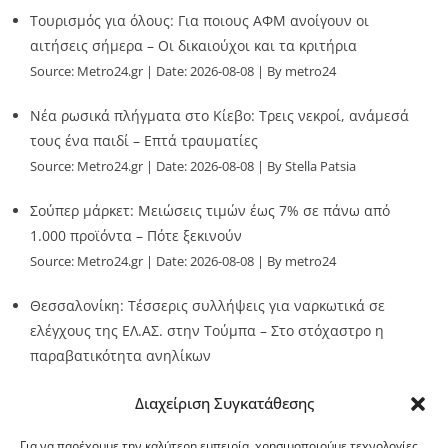
Τουρισμός για όλους: Για ποιους ΑΦΜ ανοίγουν οι
αιτήσεις σήμερα – Οι δικαιούχοι και τα κριτήρια
Source:
Metro24.gr
Date: 2026-08-08
By metro24
Νέα ρωσικά πλήγματα στο Κίεβο: Τρεις νεκροί, ανάμεσά
τους ένα παιδί – Επτά τραυματίες
Source:
Metro24.gr
Date: 2026-08-08
By Stella Patsia
Σούπερ μάρκετ: Μειώσεις τιμών έως 7% σε πάνω από
1.000 προϊόντα – Πότε ξεκινούν
Source:
Metro24.gr
Date: 2026-08-08
By metro24
Θεσσαλονίκη: Τέσσερις συλλήψεις για ναρκωτικά σε
ελέγχους της ΕΛ.ΑΣ. στην Τούμπα – Στο στόχαστρο η
παραβατικότητα ανηλίκων
Source:
Metro24.gr
Date: 2026-08-08
By metro24
Διαχείριση Συγκατάθεσης
Για να παρέχουμε την καλύτερη εμπειρία, χρησιμοποιούμε τεχνολογίες