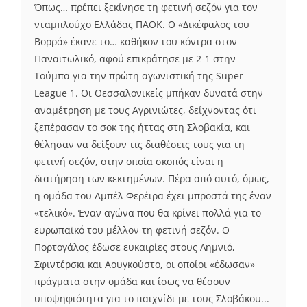
Όπως… πρέπει ξεκίνησε τη φετινή σεζόν για τον
νταμπλούχο Ελλάδας ΠΑΟΚ. Ο «Δικέφαλος του
Βορρά» έκανε το… καθήκον του κόντρα στον
Παναιτωλικό, αφού επικράτησε με 2-1 στην
Τούμπα για την πρώτη αγωνιστική της Super
League 1. Οι Θεσσαλονικείς μπήκαν δυνατά στην
αναμέτρηση με τους Αγρινιώτες, δείχνοντας ότι
ξεπέρασαν το σοκ της ήττας στη Σλοβακία, και
θέλησαν να δείξουν τις διαθέσεις τους για τη
φετινή σεζόν, στην οποία σκοπός είναι η
διατήρηση των κεκτημένων. Πέρα από αυτό, όμως,
η ομάδα του Αμπέλ Φερέιρα έχει μπροστά της έναν
«τελικό». Έναν αγώνα που θα κρίνει πολλά για το
ευρωπαϊκό του μέλλον τη φετινή σεζόν. Ο
Πορτογάλος έδωσε ευκαιρίες στους Λημνιό,
Σφιντέρσκι και Αουγκούστο, οι οποίοι «έδωσαν»
πράγματα στην ομάδα και ίσως να θέσουν
υποψηφιότητα για το παιχνίδι με τους Σλοβάκου...