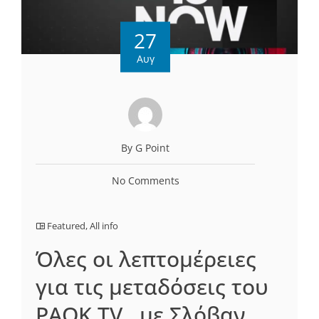
27
Αυγ
By G Point
No Comments
Featured
,
All info
Όλες οι λεπτομέρειες
για τις μεταδόσεις του
PAOK TV…με Σλόβαν