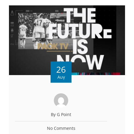
26
Αυγ
By G Point
No Comments