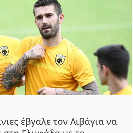
άνιες έβγαλε τον Λιβάγια να
α στη Γλυφάδα με το