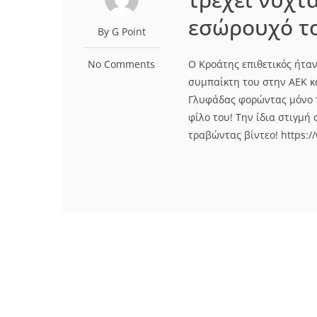
εσώρουχό το
By G Point
No Comments
Ο Κροάτης επιθετικός ήταν
συμπαίκτη του στην ΑΕΚ κα
Γλυφάδας φορώντας μόνο το
φίλο του! Την ίδια στιγμή
τραβώντας βίντεο! https: