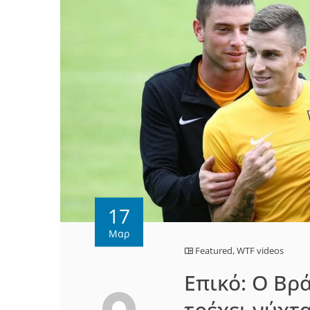
17
Μαρ
Featured
,
WTF videos
Eπικό: Ο Βρ
τρέχει νύχτ