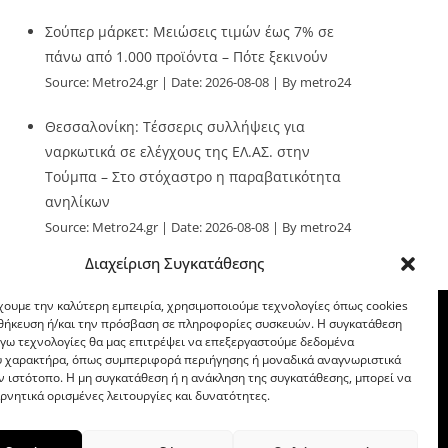
Σούπερ μάρκετ: Μειώσεις τιμών έως 7% σε
πάνω από 1.000 προϊόντα – Πότε ξεκινούν
Source:
Metro24.gr
Date: 2026-08-08
By metro24
Θεσσαλονίκη: Τέσσερις συλλήψεις για
ναρκωτικά σε ελέγχους της ΕΛ.ΑΣ. στην
Τούμπα – Στο στόχαστρο η παραβατικότητα
ανηλίκων
Source:
Metro24.gr
Date: 2026-08-08
By metro24
Διαχείριση Συγκατάθεσης
χουμε την καλύτερη εμπειρία, χρησιμοποιούμε τεχνολογίες όπως cookies
οθήκευση ή/και την πρόσβαση σε πληροφορίες συσκευών. Η συγκατάθεση
λόγω τεχνολογίες θα μας επιτρέψει να επεξεργαστούμε δεδομένα
 χαρακτήρα, όπως συμπεριφορά περιήγησης ή μοναδικά αναγνωριστικά
ν ιστότοπο. Η μη συγκατάθεση ή η ανάκληση της συγκατάθεσης, μπορεί να
ρνητικά ορισμένες λειτουργίες και δυνατότητες.