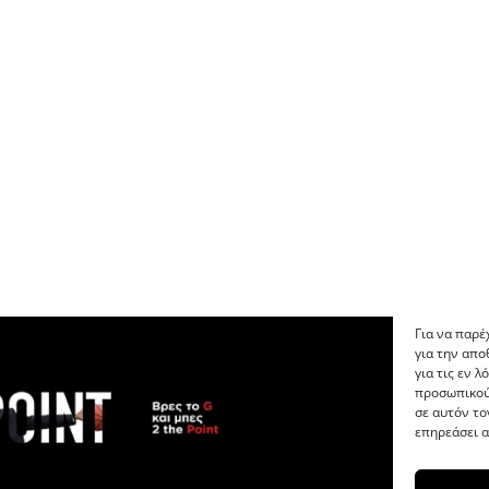
Για να παρέ
για την απ
για τις εν 
προσωπικού
σε αυτόν το
επηρεάσει α