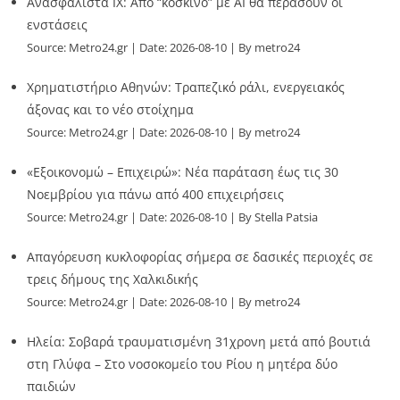
Ανασφάλιστα ΙΧ: Από “κόσκινο” με AI θα περάσουν οι
ενστάσεις
Source:
Metro24.gr
Date: 2026-08-10
By metro24
Χρηματιστήριο Αθηνών: Τραπεζικό ράλι, ενεργειακός
άξονας και το νέο στοίχημα
Source:
Metro24.gr
Date: 2026-08-10
By metro24
«Εξοικονομώ – Επιχειρώ»: Νέα παράταση έως τις 30
Νοεμβρίου για πάνω από 400 επιχειρήσεις
Source:
Metro24.gr
Date: 2026-08-10
By Stella Patsia
Απαγόρευση κυκλοφορίας σήμερα σε δασικές περιοχές σε
τρεις δήμους της Χαλκιδικής
Source:
Metro24.gr
Date: 2026-08-10
By metro24
Ηλεία: Σοβαρά τραυματισμένη 31χρονη μετά από βουτιά
στη Γλύφα – Στο νοσοκομείο του Ρίου η μητέρα δύο
παιδιών