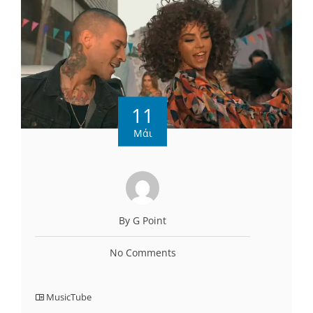
11
Μάι
By G Point
No Comments
MusicTube