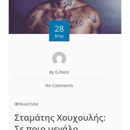
28
Μαρ
By G Point
No Comments
MusicTube
Σταμάτης Χουχουλής:
Σε ποιο μεγάλο