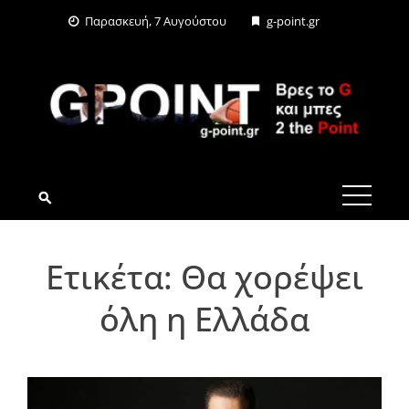
Skip
Παρασκευή, 7 Αυγούστου
g-point.gr
to
content
G-POINT.GR
Ετικέτα:
Θα χορέψει
όλη η Ελλάδα