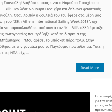
η Σπανούλη! Διαβάστε ποιος είναι ο Νομούρα Γιοσιχίρο, ο
ll Bill". Tον λένε Νομούρα Γιοσιχίρο και δηλώνει φανατικός
νούλη. Όταν λοιπόν η δουλειά του τον έφερε στα μέρη μας
η του "28th Athens International Sailing Week 2018", όχι
α να παρακολουθήσει από κοντά τον "Kill Bill", αλλά έφτιαξε
τις φωτογραφίες που τράβηξε κατά τη διάρκεια της
Μπάμπεργκ! "Μου αρέσει το μπάσκετ πάρα πολύ. Στην
ύθησα με την γυναίκα μου το Παγκόσμιο πρωτάθλημα. Τότε η
ι τις ΗΠΑ, είχε...
Read More
Για να παρέ
για την απ
για τις εν 
προσωπικού