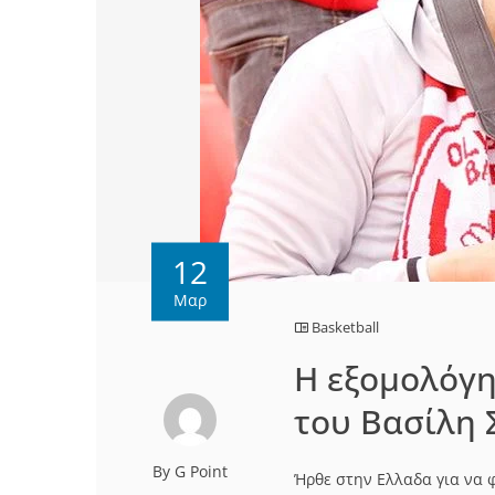
12
Μαρ
Basketball
H εξομολόγ
του Βασίλη
By G Point
Ήρθε στην Ελλαδα για να 