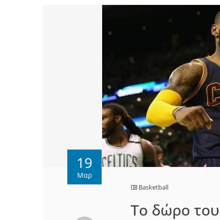
19
Μαρ
Basketball
Το δώρο του