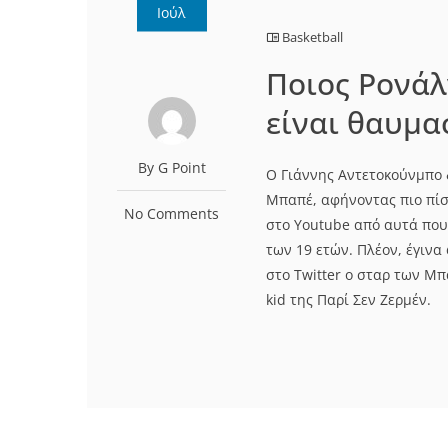
Ιούλ
Basketball
Ποιος Ρονάλ
είναι θαυμα
By G Point
Ο Γιάννης Αντετοκούνμπο 
Μπαπέ, αφήνοντας πιο πίσ
No Comments
στο Youtube από αυτά που
των 19 ετών. Πλέον, έγιν
στο Twitter ο σταρ των Μ
kid της Παρί Σεν Ζερμέν.