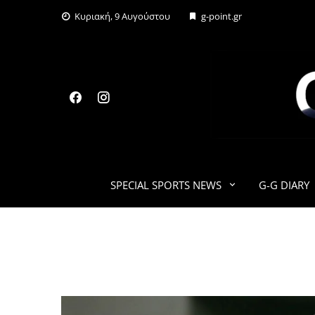
Skip
Κυριακή, 9 Αυγούστου
g-point.gr
to
content
SPECIAL SPORTS NEWS
G-G DIARY