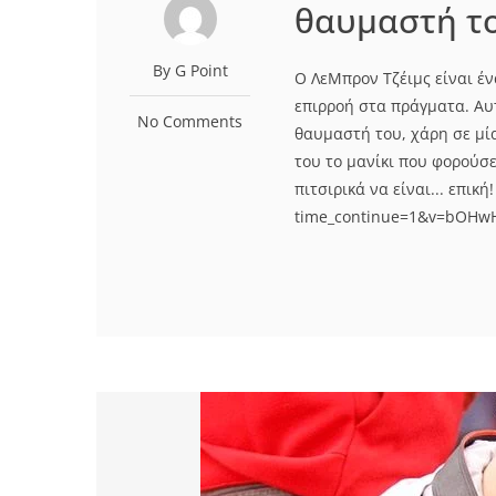
θαυμαστή το
By G Point
Ο ΛεΜπρον Τζέιμς είναι έν
επιρροή στα πράγματα. Αυ
No Comments
θαυμαστή του, χάρη σε μία
του το μανίκι που φορούσε
πιτσιρικά να είναι... επικ
time_continue=1&v=bOHw