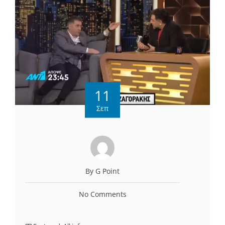
11
Σεπ
By G Point
No Comments