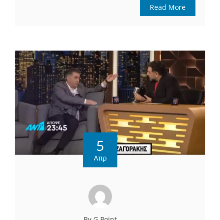
Read More
5
Απρ
By G Point