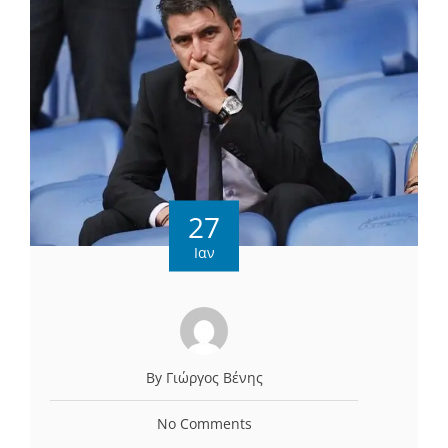
27
Ιαν
By Γιώργος Βένης
No Comments