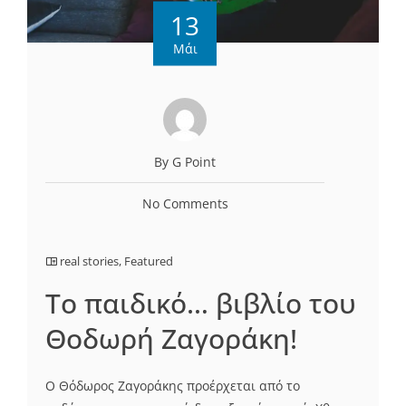
13
Μάι
By G Point
No Comments
real stories
,
Featured
Το παιδικό… βιβλίο του
Θοδωρή Ζαγοράκη!
Ο Θόδωρος Ζαγοράκης προέρχεται από το