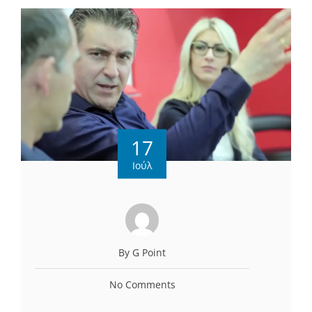
17
Ιούλ
By G Point
No Comments