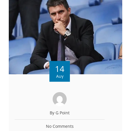
14
Αυγ
By G Point
No Comments