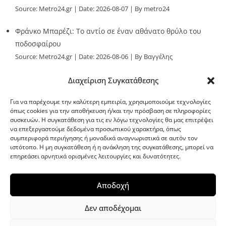
Source:
Metro24.gr
Date: 2026-08-07
By metro24
Φράνκο Μπαρέζι: Το αντίο σε έναν αθάνατο θρύλο του
ποδοσφαίρου
Source:
Metro24.gr
Date: 2026-08-06
By Βαγγέλης
Παλληκαράς
Διαχείριση Συγκατάθεσης
Για να παρέχουμε την καλύτερη εμπειρία, χρησιμοποιούμε τεχνολογίες
όπως cookies για την αποθήκευση ή/και την πρόσβαση σε πληροφορίες
συσκευών. Η συγκατάθεση για τις εν λόγω τεχνολογίες θα μας επιτρέψει
να επεξεργαστούμε δεδομένα προσωπικού χαρακτήρα, όπως
G-point.gr
συμπεριφορά περιήγησης ή μοναδικά αναγνωριστικά σε αυτόν τον
ιστότοπο. Η μη συγκατάθεση ή η ανάκληση της συγκατάθεσης, μπορεί να
επηρεάσει αρνητικά ορισμένες λειτουργίες και δυνατότητες.
Αποδοχή
Δεν αποδέχομαι