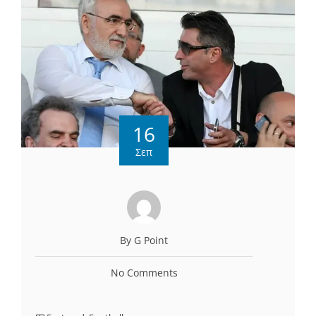
16
Σεπ
By G Point
No Comments