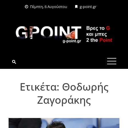
Skip
Πέμπτη, 6 Αυγούστου
g-point.gr
to
content
G-POINT.GR
Ετικέτα:
Θοδωρής
Ζαγοράκης