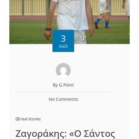
3
Ιούλ
By G Point
No Comments
real stories
Ζαγοράκης: «Ο Σάντος