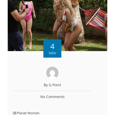
4
Ιούν
By G Point
No Comments
Planet Women