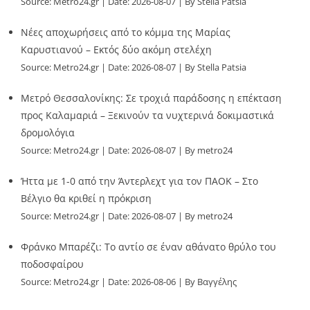
Source:
Metro24.gr
Date: 2026-08-07
By Stella Patsia
Νέες αποχωρήσεις από το κόμμα της Μαρίας
Καρυστιανού – Εκτός δύο ακόμη στελέχη
Source:
Metro24.gr
Date: 2026-08-07
By Stella Patsia
Μετρό Θεσσαλονίκης: Σε τροχιά παράδοσης η επέκταση
προς Καλαμαριά – Ξεκινούν τα νυχτερινά δοκιμαστικά
δρομολόγια
Source:
Metro24.gr
Date: 2026-08-07
By metro24
Ήττα με 1-0 από την Άντερλεχτ για τον ΠΑΟΚ – Στο
Βέλγιο θα κριθεί η πρόκριση
Source:
Metro24.gr
Date: 2026-08-07
By metro24
Φράνκο Μπαρέζι: Το αντίο σε έναν αθάνατο θρύλο του
ποδοσφαίρου
Source:
Metro24.gr
Date: 2026-08-06
By Βαγγέλης
Παλληκαράς