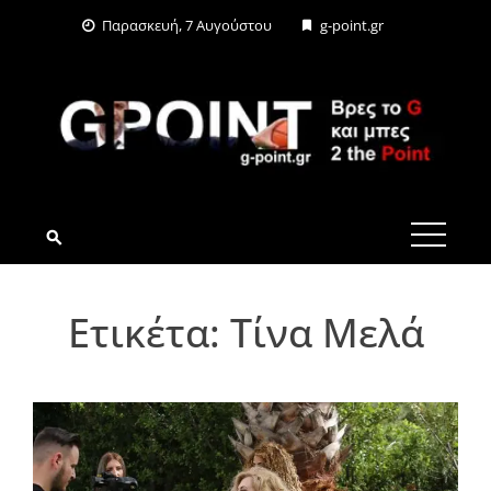
Skip
Παρασκευή, 7 Αυγούστου
g-point.gr
to
content
G-POINT.GR
Ετικέτα:
Τίνα Μελά