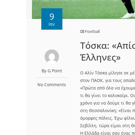
9
Ιαν
Football
Τόσκα: «Απί
Έλληνες»
By G Point
Ο Αλίν Τόσκα μίλησε σε μ
στον ΠΑΟΚ, για τους οπαδο
No Comments
«Πρώτα από όλα να έχουμε
τι θα γίνει το καλοκαίρι.
χρόνο για να δούμε τι θα 
στη Θεσσαλονίκη; «Είναι 
όμορφες πόλεις. Έχω φίλου
Σεβίλλη, τώρα είμαι στη 
Η Ελλάδα είναι σαν ένας π