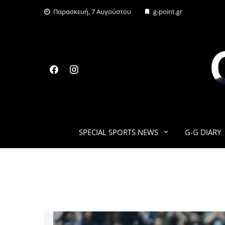
Skip
Παρασκευή, 7 Αυγούστου
g-point.gr
to
content
SPECIAL SPORTS NEWS
G-G DIARY