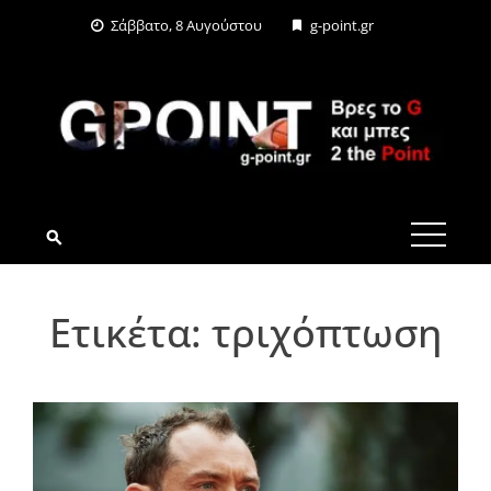
Skip
Σάββατο, 8 Αυγούστου
g-point.gr
to
content
G-POINT.GR
Ετικέτα:
τριχόπτωση