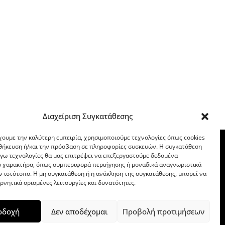
Διαχείριση Συγκατάθεσης
χουμε την καλύτερη εμπειρία, χρησιμοποιούμε τεχνολογίες όπως cookies
οθήκευση ή/και την πρόσβαση σε πληροφορίες συσκευών. Η συγκατάθεση
λόγω τεχνολογίες θα μας επιτρέψει να επεξεργαστούμε δεδομένα
 χαρακτήρα, όπως συμπεριφορά περιήγησης ή μοναδικά αναγνωριστικά
ν ιστότοπο. Η μη συγκατάθεση ή η ανάκληση της συγκατάθεσης, μπορεί να
ρνητικά ορισμένες λειτουργίες και δυνατότητες.
οδοχή
Δεν αποδέχομαι
Προβολή προτιμήσεων