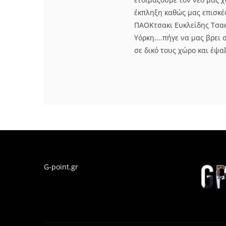
έκπληξη καθώς μας επισκέ
ΠΑΟΚτσακι Ευκλείδης Τσακα
Υόρκη....πήγε να μας βρει 
σε δικό τους χώρο και έψαξ
G-point.gr