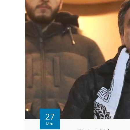
27
Μάι