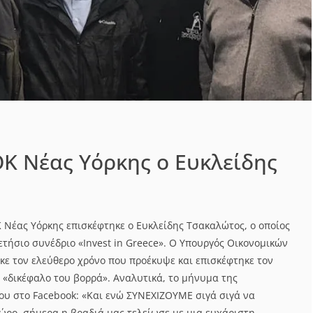
Κ Νέας Υόρκης ο Ευκλείδης
Νέας Υόρκης επισκέφτηκε ο Ευκλείδης Τσακαλώτος, ο οποίος
 ετήσιο συνέδριο «Invest in Greece». Ο Υπουργός Οικονομικών
κε τον ελεύθερο χρόνο που προέκυψε και επισκέφτηκε τον
«δικέφαλο του βορρά». Αναλυτικά, το μήνυμα της
υ στο Facebook: «Και ενώ ΣΥΝΕΧΙΖΟΥΜΕ σιγά σιγά να
χώρο, σήμερα η βραδιά μας τελείωσε με μια ευχάριστη