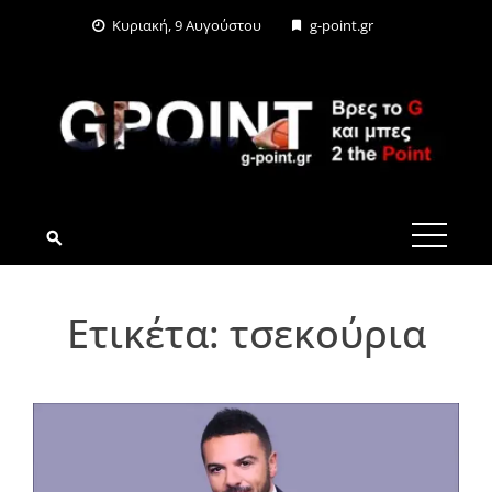
Skip
Κυριακή, 9 Αυγούστου
g-point.gr
to
content
G-POINT.GR
Ετικέτα:
τσεκούρια