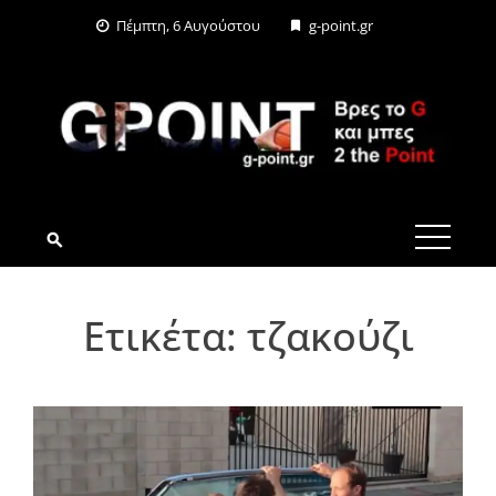
Skip
Πέμπτη, 6 Αυγούστου
g-point.gr
to
content
G-POINT.GR
Ετικέτα:
τζακούζι