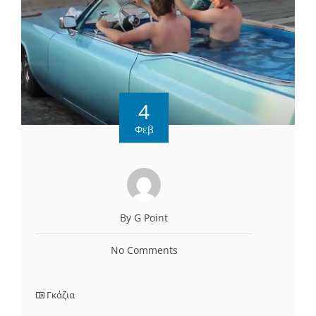
4
Φεβ
By G Point
No Comments
Γκάζια