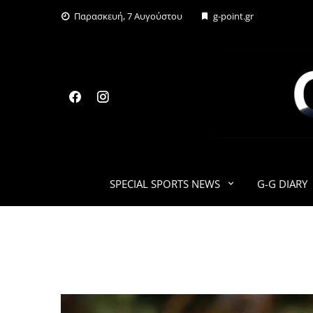
Skip
Παρασκευή, 7 Αυγούστου
g-point.gr
to
content
SPECIAL SPORTS NEWS
G-G DIARY