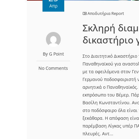
Απρ
Αποδυτήρια Report
Σκληρή διαμ
δικαστήριο 
By G Point
Στο Διαιτητικό Δικαστήριο
Παναθηναϊκού για αναστολ
No Comments
με τα οφειλόμενα στον Γεν
Γερμανού ποδοσφαιριστή ν
αρνητικά ο Παναθηναϊκός.
εκπρόσωπο του Βέμερ, Πάρ
Βασίλη Κωνσταντίνου. Ανα
στο ποδόσφαιρο όλα είναι 
ξεκάθαρα. Η απόφαση είναι
παρέμβαση Λίγκας υπέρ ΠΑΟ
πλευρές. Αντ...