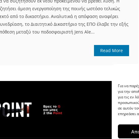
ια να συζητήσουν εκ νέου προκειμένου να βρεθεί λύση. Η
 ζητήσει άμεση ενεργοποίηση της ποινής ωστόσο τελικώς
δεκτό από το δικαστήριο. Αναλυτικά η απόφαση αναφέρει
υνεδρίαση, το Διαιτητικό Δικαστήριο της ΕΠΟ έλαβε την εξής
πόθεση μεταξύ του ποδοσφαιριστή Jens Ale...
Read More
Για να παρέ
για την απ
για τις εν 
προσωπικού
σε αυτόν το
επηρεάσει α
Απ