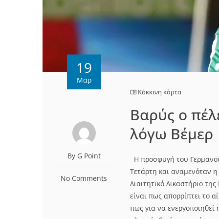
19
Μαρ
Κόκκινη κάρτα
Βαρύς ο πέλ
λόγω Βέμερ
By G Point
Η προσφυγή του Γερμανού
Τετάρτη και αναμενόταν η
No Comments
Διαιτητικό Δικαστήριο της
είναι πως απορρίπτει το α
πως για να ενεργοποιηθεί η