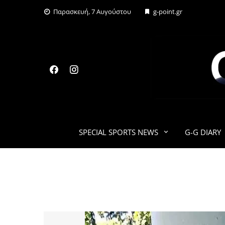
Skip
Παρασκευή, 7 Αυγούστου
g-point.gr
to
content
SPECIAL SPORTS NEWS
G-G DIARY