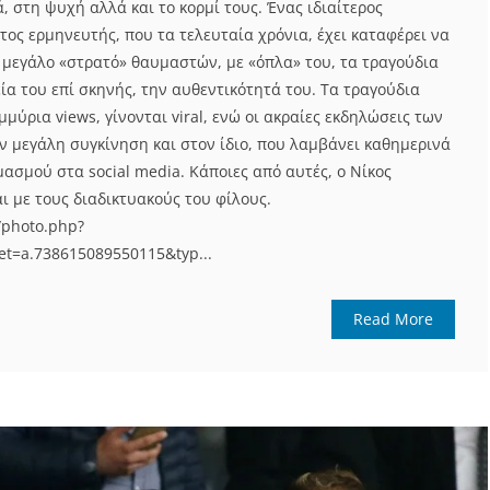
ά, στη ψυχή αλλά και το κορμί τους. Ένας ιδιαίτερος
τος ερμηνευτής, που τα τελευταία χρόνια, έχει καταφέρει να
υ μεγάλο «στρατό» θαυμαστών, με «όπλα» του, τα τραγούδια
ία του επί σκηνής, την αυθεντικότητά του. Τα τραγούδια
μμύρια views, γίνονται viral, ενώ οι ακραίες εκδηλώσεις των
 μεγάλη συγκίνηση και στον ίδιο, που λαμβάνει καθημερινά
ασμού στα social media. Κάποιες από αυτές, ο Νίκος
αι με τους διαδικτυακούς του φίλους.
/photo.php?
t=a.738615089550115&typ...
Read More