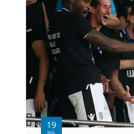
19
Μάι