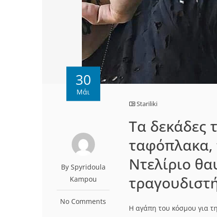
30
Μάι
Stariliki
Τα δεκάδες 
ταφόπλακα, τ
Ντελίριο θα
By Spyridoula
τραγουδιστή
Kampou
No Comments
Η αγάπη του κόσμου για τ