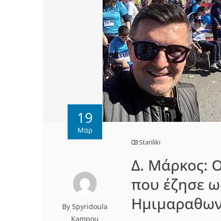
19
Μαρ
Stariliki
Δ. Μάρκος: 
που έζησε ω
Ημιμαραθων
By Spyridoula
Kampou