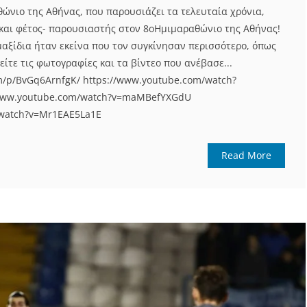
ώνιο της Αθήνας, που παρουσιάζει τα τελευταία χρόνια,
και φέτος- παρουσιαστής στον 8oΗμιμαραθώνιο της Αθήνας!
μαξίδια ήταν εκείνα που τον συγκίνησαν περισσότερο, όπως
είτε τις φωτογραφίες και τα βίντεο που ανέβασε...
m/p/BvGq6ArnfgK/ https://www.youtube.com/watch?
www.youtube.com/watch?v=maMBefYXGdU
/watch?v=Mr1EAE5La1E
Read More