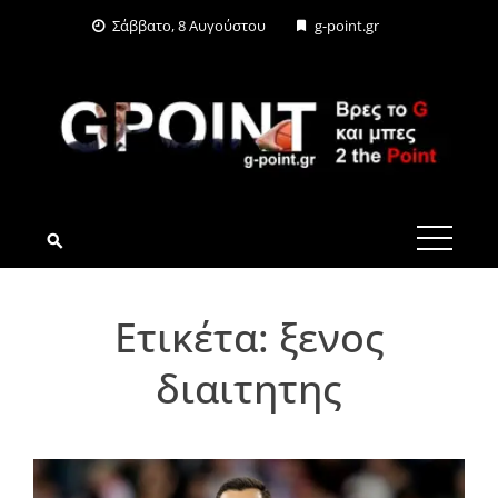
Skip
Σάββατο, 8 Αυγούστου
g-point.gr
to
content
G-POINT.GR
Ετικέτα:
ξενος
διαιτητης