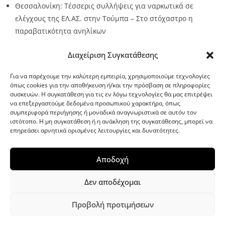
Θεσσαλονίκη: Τέσσερις συλλήψεις για ναρκωτικά σε
ελέγχους της ΕΛ.ΑΣ. στην Τούμπα – Στο στόχαστρο η
παραβατικότητα ανηλίκων
Source:
Metro24.gr
Date: 2026-08-08
By metro24
Διαχείριση Συγκατάθεσης
Για να παρέχουμε την καλύτερη εμπειρία, χρησιμοποιούμε τεχνολογίες
όπως cookies για την αποθήκευση ή/και την πρόσβαση σε πληροφορίες
συσκευών. Η συγκατάθεση για τις εν λόγω τεχνολογίες θα μας επιτρέψει
να επεξεργαστούμε δεδομένα προσωπικού χαρακτήρα, όπως
G-point.gr
συμπεριφορά περιήγησης ή μοναδικά αναγνωριστικά σε αυτόν τον
ιστότοπο. Η μη συγκατάθεση ή η ανάκληση της συγκατάθεσης, μπορεί να
επηρεάσει αρνητικά ορισμένες λειτουργίες και δυνατότητες.
Αποδοχή
Δεν αποδέχομαι
Προβολή προτιμήσεων