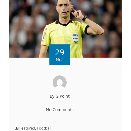
29
Νοέ
By G Point
No Comments
Featured
,
Football