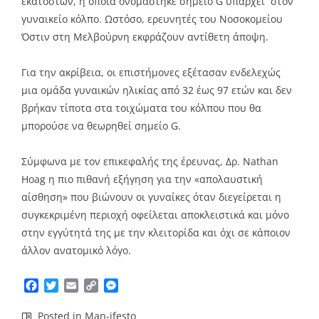
εκατοστών, η οποία ονομάστηκε σημείο G υπάρχει στον
γυναικείο κόλπο. Ωστόσο, ερευνητές του Νοσοκομείου
Όστιν στη Μελβούρνη εκφράζουν αντίθετη άποψη.
Για την ακρίβεια, οι επιστήμονες εξέτασαν ενδελεχώς
μια ομάδα γυναικών ηλικίας από 32 έως 97 ετών και δεν
βρήκαν τίποτα στα τοιχώματα του κόλπου που θα
μπορούσε να θεωρηθεί σημείο G.
Σύμφωνα με τον επικεφαλής της έρευνας, Δρ. Nathan
Hoag η πιο πιθανή εξήγηση για την «απολαυστική
αίσθηση» που βιώνουν οι γυναίκες όταν διεγείρεται η
συγκεκριμένη περιοχή οφείλεται αποκλειστικά και μόνο
στην εγγύτητά της με την κλειτορίδα και όχι σε κάποιον
άλλον ανατομικό λόγο.
Facebook
Twitter
Email
Copy
Messenger
Link
Posted in
Man-ifesto