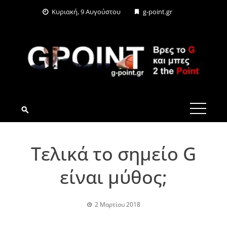
Skip
Κυριακή, 9 Αυγούστου
g-point.gr
to
content
G-POINT.GR
Τελικά το σημείο G
είναι μύθος;
2 Μαρτίου 2018