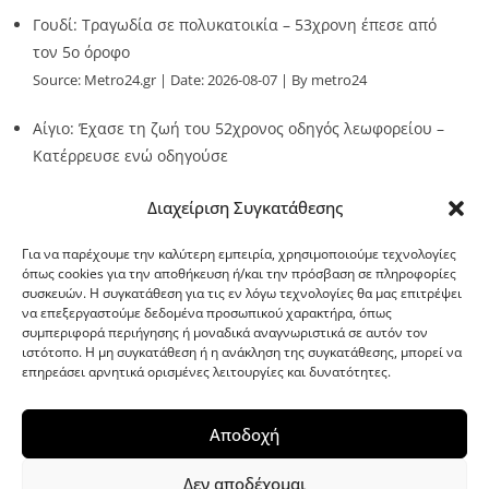
Γουδί: Τραγωδία σε πολυκατοικία – 53χρονη έπεσε από
τον 5ο όροφο
Source:
Metro24.gr
Date: 2026-08-07
By metro24
Αίγιο: Έχασε τη ζωή του 52χρονος οδηγός λεωφορείου –
Κατέρρευσε ενώ οδηγούσε
Source:
Metro24.gr
Date: 2026-08-07
By metro24
Διαχείριση Συγκατάθεσης
Για να παρέχουμε την καλύτερη εμπειρία, χρησιμοποιούμε τεχνολογίες
όπως cookies για την αποθήκευση ή/και την πρόσβαση σε πληροφορίες
συσκευών. Η συγκατάθεση για τις εν λόγω τεχνολογίες θα μας επιτρέψει
να επεξεργαστούμε δεδομένα προσωπικού χαρακτήρα, όπως
G-point.gr
συμπεριφορά περιήγησης ή μοναδικά αναγνωριστικά σε αυτόν τον
ιστότοπο. Η μη συγκατάθεση ή η ανάκληση της συγκατάθεσης, μπορεί να
επηρεάσει αρνητικά ορισμένες λειτουργίες και δυνατότητες.
Αποδοχή
Δεν αποδέχομαι