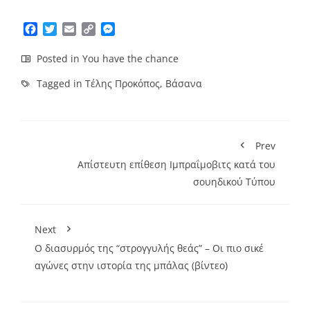
Facebook
Twitter
Email
Copy
Messenger
Link
Posted in
You have the chance
Tagged in
Τέλης Προκόπος
,
Βάσανα
Prev
Απίστευτη επίθεση Ιμπραΐμοβιτς κατά του
σουηδικού Τύπου
Next
Ο διασυρμός της “στρογγυλής θεάς” – Οι πιο σικέ
αγώνες στην ιστορία της μπάλας (βίντεο)