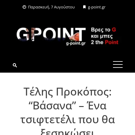
Skip
Παρασκευή, 7 Αυγούστου
g-point.gr
to
content
G-POINT.GR
Τέλης Προκόπος:
“Βάσανα” – Ένα
τσιφτετέλι που θα
ξεσηκώσει