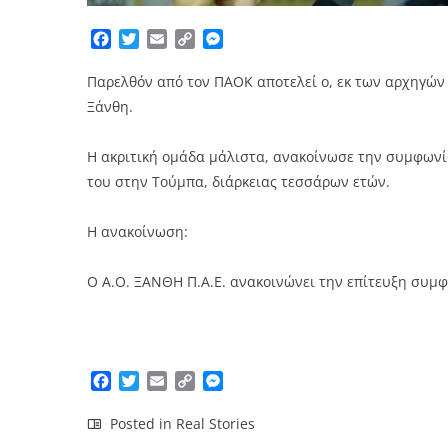
Facebook
Twitter
Email
Copy
Messenger
Link
Παρελθόν από τον ΠΑΟΚ αποτελεί ο, εκ των αρχηγών 
Ξάνθη.
Η ακριτική ομάδα μάλιστα, ανακοίνωσε την συμφωνί
του στην Τούμπα, διάρκειας τεσσάρων ετών.
Η ανακοίνωση:
Ο Α.Ο. ΞΑΝΘΗ Π.Α.Ε. ανακοινώνει την επίτευξη συμ
Facebook
Twitter
Email
Copy
Messenger
Link
Posted in
Real Stories