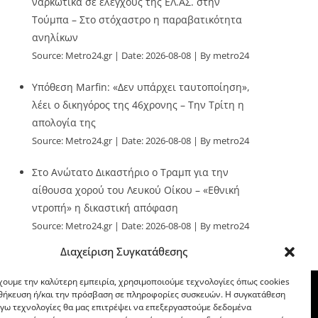
ναρκωτικά σε ελέγχους της ΕΛ.ΑΣ. στην
Τούμπα – Στο στόχαστρο η παραβατικότητα
ανηλίκων
Source:
Metro24.gr
Date: 2026-08-08
By metro24
Υπόθεση Marfin: «Δεν υπάρχει ταυτοποίηση»,
λέει ο δικηγόρος της 46χρονης – Την Τρίτη η
απολογία της
Source:
Metro24.gr
Date: 2026-08-08
By metro24
Στο Ανώτατο Δικαστήριο ο Τραμπ για την
αίθουσα χορού του Λευκού Οίκου – «Εθνική
ντροπή» η δικαστική απόφαση
Source:
Metro24.gr
Date: 2026-08-08
By metro24
Διαχείριση Συγκατάθεσης
χουμε την καλύτερη εμπειρία, χρησιμοποιούμε τεχνολογίες όπως cookies
οθήκευση ή/και την πρόσβαση σε πληροφορίες συσκευών. Η συγκατάθεση
λόγω τεχνολογίες θα μας επιτρέψει να επεξεργαστούμε δεδομένα