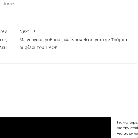
 stories
rev
Next
της
Με γοργούς ρυθμούς κλείνουν θέση για την Τούμπα
λεϊ!
οι φίλοι του ΠΑΟΚ
Για να παρέ
για την απ
για τις εν 