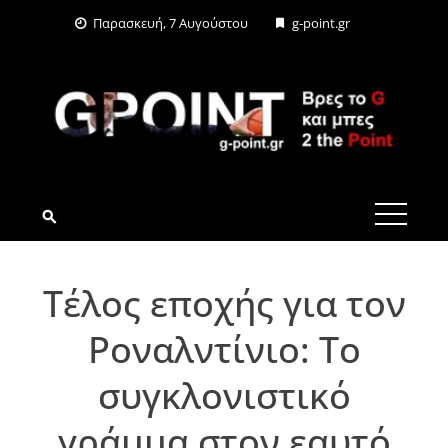
Skip
Παρασκευή, 7 Αυγούστου
g-point.gr
to
content
G-POINT.GR
Τέλος εποχής για τον
Ροναλντίνιο: Το
συγκλονιστικό
γράμμα στον εαυτό