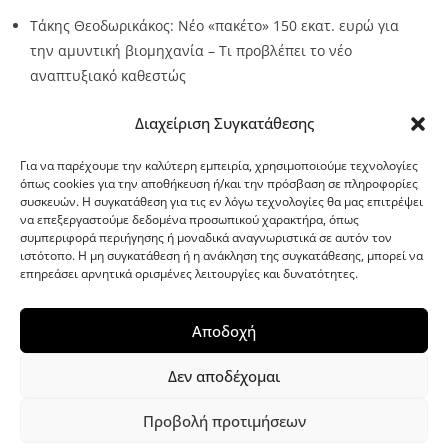
Τάκης Θεοδωρικάκος: Νέο «πακέτο» 150 εκατ. ευρώ για
την αμυντική βιομηχανία – Τι προβλέπει το νέο
αναπτυξιακό καθεστώς
Source:
Metro24.gr
Date: 2026-08-07
By metro24
Διαχείριση Συγκατάθεσης
Για να παρέχουμε την καλύτερη εμπειρία, χρησιμοποιούμε τεχνολογίες
όπως cookies για την αποθήκευση ή/και την πρόσβαση σε πληροφορίες
συσκευών. Η συγκατάθεση για τις εν λόγω τεχνολογίες θα μας επιτρέψει
να επεξεργαστούμε δεδομένα προσωπικού χαρακτήρα, όπως
G-point.gr
συμπεριφορά περιήγησης ή μοναδικά αναγνωριστικά σε αυτόν τον
ιστότοπο. Η μη συγκατάθεση ή η ανάκληση της συγκατάθεσης, μπορεί να
επηρεάσει αρνητικά ορισμένες λειτουργίες και δυνατότητες.
Αποδοχή
Δεν αποδέχομαι
Προβολή προτιμήσεων