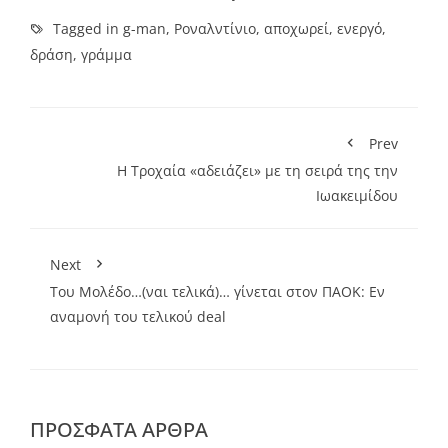
Tagged in
g-man
,
Ροναλντίνιο
,
αποχωρεί
,
ενεργό
,
δράση
,
γράμμα
Prev
Η Τροχαία «αδειάζει» με τη σειρά της την
Ιωακειμίδου
Next
Του Μολέδo…(ναι τελικά)… γίνεται στον ΠΑΟΚ: Εν
αναμονή του τελικού deal
ΠΡΌΣΦΑΤΑ ΆΡΘΡΑ